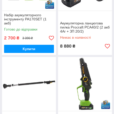
Набір акумуляторного
інструменту PA170SET (1
акб)
Акумуляторна ланцюгова
пилка Procraft PCA40/2 (2 акб
Готово до відправки
4Аг + ЗП 20/2)
2 700
Немає в наявності
₴
3 390 ₴
8 880
₴
Купити