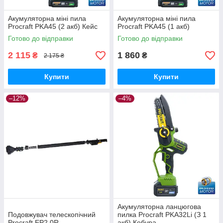
Акумуляторна міні пила
Акумуляторна міні пила
Procraft PKA45 (2 акб) Кейс
Procraft PKA45 (1 акб)
Готово до відправки
Готово до відправки
2 115
1 860
₴
₴
2 175 ₴
Купити
Купити
–12%
–4%
Акумуляторна ланцюгова
Подовжувач телескопічний
пилка Procraft PKA32Li (З 1
Procraft EP2.0R
акб) Кобура