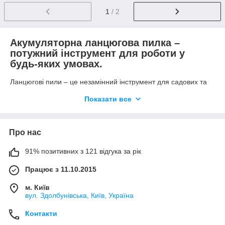
1
/ 2
Акумуляторна ланцюгова пилка –
потужний інструмент для роботи у
будь-яких умовах.
Ланцюгові пили – це незамінний інструмент для садових та
будівельних робіт. Сучасний ринок пропонує три основні
Показати все
види: бензинові, електричні та акумуляторні. Останнім часом
саме акумуляторні моделі набирають популярності завдяки
підвищеній потужності та тривалому часу автономної роботи.
Нові літій-іонні батареї дозволяють таким пилам конкурувати
Про нас
з електричними і навіть бензиновими аналогами.
91% позитивних з 121 відгука за рік
Переваги акумуляторних пилок
Працює з 11.10.2015
Мобільність та автономність
– немає прив'язки до
розетки, можна працювати в будь-якому місці.
м. Київ
Відсутність шкідливих викидів
– екологічно
вул. Здолбунівська, Київ, Україна
безпечні, не виділяють токсичних газів.
Контакти
Мінімальний рівень шуму
- в порівнянні з