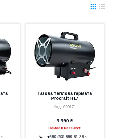
мата
Газова теплова гармата
Procraft H17
000171
3 390 ₴
Немає в наявності
+380 (50) 889-81-38