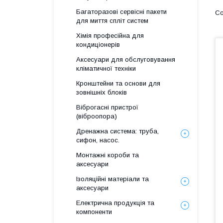
Багаторазові сервісні пакети
для миття спліт систем
Хімія професійна для
кондиціонерів
Аксесуари для обслуговування
кліматичної техніки
Кронштейни та основи для
зовнішніх блоків
Віброгасні пристрої
(віброопора)
Дренажна система: труба,
сифон, насос.
Монтажні короби та
аксесуари
Ізоляційні матеріали та
аксесуари
Електрична продукція та
компоненти