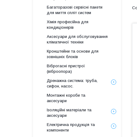
Багаторазові сервісні пакети
для миття спліт систем
Хімія професійна для
кондиціонерів
Аксесуари для обслуговування
кліматичної техніки
Кронштейни та основи для
зовнішніх блоків
Віброгасні пристрої
(віброопора)
Дренажна система: труба,
сифон, насос.
Монтажні короби та
аксесуари
Ізоляційні матеріали та
аксесуари
Електрична продукція та
компоненти