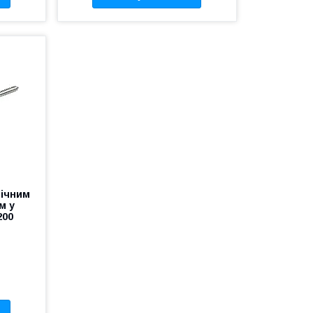
нічним
м у
200