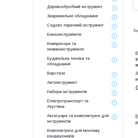
Деревообробний інструмент
Зварювальне обладнання
Садово парковий інструмент
Бензоінструменти
Компресори та
пневмоінструменти
Е
Будівельна техніка та
в
обладнання
м
З
Верстати
к
Автоінструмент
Набори інструментів
Електротранспорт та
Акустика
Аксесуари та комплектуючі для
Е
інструментів
р
Комплектуючі для монтажу
кондиціонерів