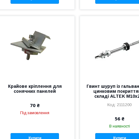
Крайове кріплення для
Гвинт шуруп із гальва
сонячних панелей
цинковим покриття
складі ALTEK М10х
70 ₴
2111200
Під замовлення
56 ₴
В наявності
Купити
Купити