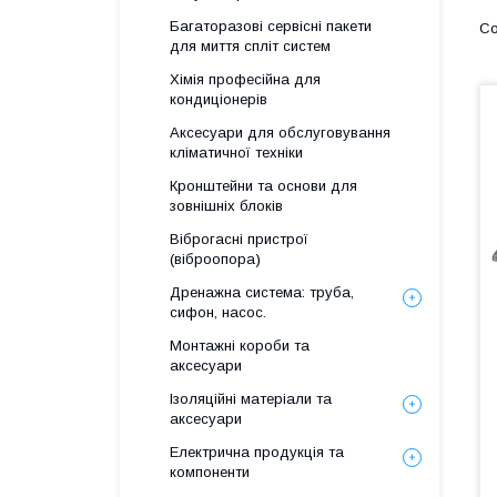
Багаторазові сервісні пакети
для миття спліт систем
Хімія професійна для
кондиціонерів
Аксесуари для обслуговування
кліматичної техніки
Кронштейни та основи для
зовнішніх блоків
Віброгасні пристрої
(віброопора)
Дренажна система: труба,
сифон, насос.
Монтажні короби та
аксесуари
Ізоляційні матеріали та
аксесуари
Електрична продукція та
компоненти