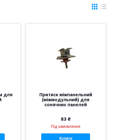
м для
Притиск міжпанельний
й
(міжмодульний) для
сонячних панелей
83 ₴
Під замовлення
Купити