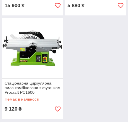
15 900
5 880
₴
₴
Стаціонарна циркулярна
пила комбінована з фуганком
Procraft PC1600
Немає в наявності
9 120
₴