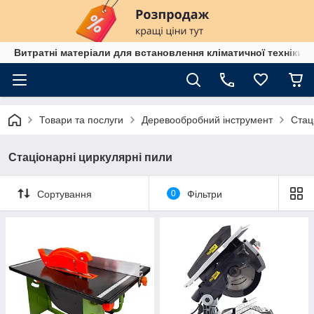
Витратні матеріали для встановлення кліматичної техніки в
Товари та послуги
Деревообробний інструмент
Стац
Стаціонарні циркулярні пили
Сортування
0
Фільтри