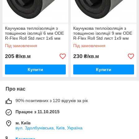
Каучукова теплоізоляція з
Каучукова теплоізоляція з
товщиною ізоляції 6 мм ODE
товщиною ізоляції 9 мм ODE
R-Flex Roll Std лист 1х6 мм
R-Flex Roll Std лист 1х9 мм
(30 м2/рулон)
(24м.кв/рулон)
Під замовлення
Під замовлення
205
230
₴/кв.м
₴/кв.м
Купити
Купити
Про нас
90% позитивних з 120 відгуків за рік
Працює з 11.10.2015
м. Київ
вул. Здолбунівська, Київ, Україна