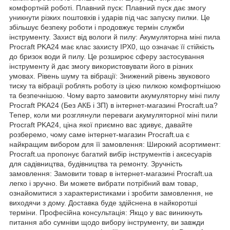
комфортній роботі. Плавний пуск: Плавний пуск дає змогу
уникнути різких поштовхів і ударів під час запуску пилки. Це
збільшує безпеку роботи і продовжує термін служби
інструменту. Захист від вологи й пилу: Акумуляторна міні пила
Procraft PKA24 має клас захисту IPX0, що означає її стійкість
до бризок води й пилу. Це розширює сферу застосування
інструменту й дає змогу використовувати його в різних
умовах. Рівень шуму та вібрації: Знижений рівень звукового
тиску та вібрації роблять роботу із цією пилкою комфортнішою
та безпечнішою. Чому варто замовити акумуляторну міні пилу
Procraft PKA24 (Без АКБ і ЗП) в інтернет-магазині Procraft.ua?
Тепер, коли ми розглянули переваги акумуляторної міні пили
Procraft PKA24, ціна якої приємно вас здивує, давайте
розберемо, чому саме інтернет-магазин Procraft.ua є
найкращим вибором для її замовлення: Широкий асортимент:
Procraft.ua пропонує багатий вибір інструментів і аксесуарів
для садівництва, будівництва та ремонту. Зручність
замовлення: Замовити товар в інтернет-магазині Procraft.ua
легко і зручно. Ви можете вибрати потрібний вам товар,
ознайомитися з характеристиками і зробити замовлення, не
виходячи з дому. Доставка буде здійснена в найкоротші
терміни. Професійна консультація: Якщо у вас виникнуть
питання або сумніви щодо вибору інструменту, ви завжди