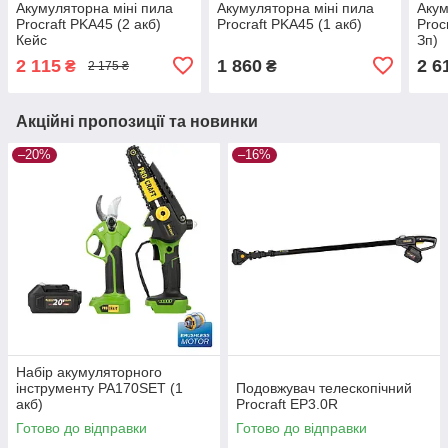
Акумуляторна міні пила
Акумуляторна міні пила
Акум
Procraft PKA45 (2 акб)
Procraft PKA45 (1 акб)
Proc
Кейс
Зп)
2 115
1 860
2 6
₴
₴
2 175 ₴
Акційні пропозиції та новинки
–20%
–16%
Набір акумуляторного
інструменту PA170SET (1
Подовжувач телескопічний
акб)
Procraft EP3.0R
Готово до відправки
Готово до відправки