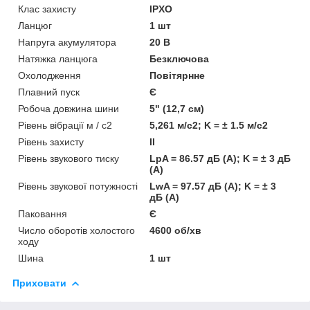
Клас захисту
IPXO
Ланцюг
1 шт
Напруга акумулятора
20 В
Натяжка ланцюга
Безключова
Охолодження
Повітярнне
Плавний пуск
Є
Робоча довжина шини
5" (12,7 см)
Рівень вібрації м / с2
5,261 м/с2; K = ± 1.5 м/с2
Рівень захисту
II
Рівень звукового тиску
LpA = 86.57 дБ (А); K = ± 3 дБ
(А)
Рівень звукової потужності
LwA = 97.57 дБ (А); K = ± 3
дБ (А)
Паковання
Є
Число оборотів холостого
4600 об/хв
ходу
Шина
1 шт
Приховати