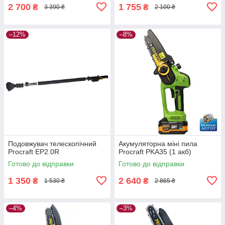
2 700
1 755
₴
₴
3 390 ₴
2 100 ₴
–12%
–8%
Подовжувач телескопічний
Акумуляторна міні пила
Procraft EP2.0R
Procraft PKA35 (1 акб)
Готово до відправки
Готово до відправки
1 350
2 640
₴
₴
1 530 ₴
2 865 ₴
–4%
–3%