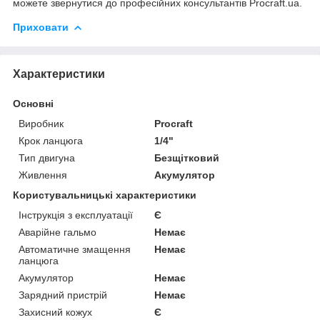
можете звернутися до професійних консультантів Procraft.ua.
Приховати
Характеристики
Основні
Виробник
Procraft
Крок ланцюга
1/4"
Тип двигуна
Безщітковий
Живлення
Акумулятор
Користувальницькі характеристики
Інструкція з експлуатації
Є
Аварійне гальмо
Немає
Автоматичне змащення
Немає
ланцюга
Акумулятор
Немає
Зарядний пристрій
Немає
Захисний кожух
Є