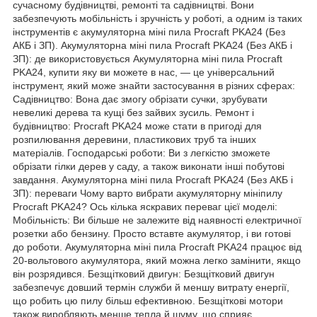
сучасному будівництві, ремонті та садівництві. Вони
забезпечують мобільність і зручність у роботі, а одним із таких
інструментів є акумуляторна міні пила Procraft PKA24 (Без
АКБ і ЗП). Акумуляторна міні пила Procraft PKA24 (Без АКБ і
ЗП): де використовується Акумуляторна міні пила Procraft
PKA24, купити яку ви можете в нас, — це універсальний
інструмент, який може знайти застосування в різних сферах:
Садівництво: Вона дає змогу обрізати сучки, зрубувати
невеликі дерева та кущі без зайвих зусиль. Ремонт і
будівництво: Procraft PKA24 може стати в пригоді для
розпилювання деревини, пластикових труб та інших
матеріалів. Господарські роботи: Ви з легкістю зможете
обрізати гілки дерев у саду, а також виконати інші побутові
завдання. Акумуляторна міні пила Procraft PKA24 (Без АКБ і
ЗП): переваги Чому варто вибрати акумуляторну мініпилу
Procraft PKA24? Ось кілька яскравих переваг цієї моделі:
Мобільність: Ви більше не залежите від наявності електричної
розетки або бензину. Просто вставте акумулятор, і ви готові
до роботи. Акумуляторна міні пила Procraft PKA24 працює від
20-вольтового акумулятора, який можна легко замінити, якщо
він розрядився. Безщітковий двигун: Безщітковий двигун
забезпечує довший термін служби й меншу витрату енергії,
що робить цю пилу більш ефективною. Безщіткові мотори
також виробляють менше тепла й шуму, що сприяє