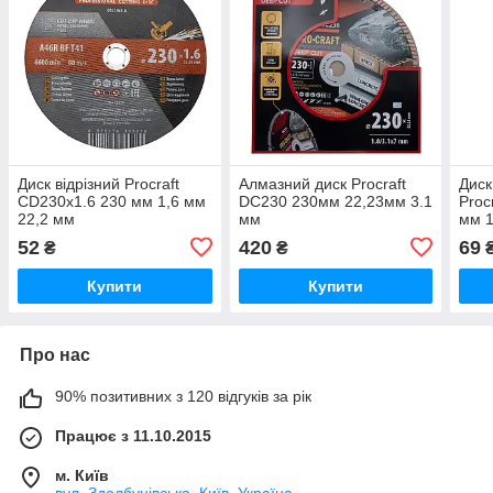
Диск відрізний Procraft
Алмазний диск Procraft
Диск
CD230x1.6 230 мм 1,6 мм
DC230 230мм 22,23мм 3.1
Proc
22,2 мм
мм
мм 1
52
420
69
₴
₴
Купити
Купити
Про нас
90% позитивних з 120 відгуків за рік
Працює з 11.10.2015
м. Київ
вул. Здолбунівська, Київ, Україна