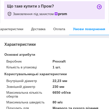
Що таке купити з Пром?
Замовлення під захистом
арактеристики
Доставка
Оплата
Умови повернення
Характеристики
Основні атрибути
Виробник
Procraft
Кількість в упаковці
1 шт.
Користувальницькі характеристики
Внутрішній діаметр
22,23 мм
Зовнішній діаметр
230 мм
Максимальна кількість
6650 об/хв
обертів
Максимальна швидкість
80 м/с
Підходить для
Мокрого та сухого різання