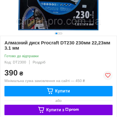
Алмазний диск Procraft DT230 230мм 22,23мм
3.1 мм
Готово до відправки
Код: DT2300
Роздріб
390
₴
Мінімальна сума замовлення на сайті — 450 ₴
Купити
або
Купити з