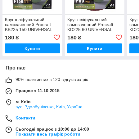
Круг шліфувальний
Круг шліфувальний
Круг
самозачепний Procraft
самозачепний Procraft
само
KB225.150 UNIVERSAL
KD225.60 UNIVERSAL
KD2
(набір 10 шт.) 10 отв.
(набір 10 шт.) 10 отв.
(наб
180
180
180
₴
₴
Купити
Купити
Про нас
90% позитивних з 120 відгуків за рік
Працює з 11.10.2015
м. Київ
вул. Здолбунівська, Київ, Україна
Контакти
Сьогодні працює з 10:00 до 14:00
Показати весь графік роботи