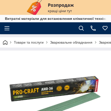
Витратні матеріали для встановлення кліматичної техніки в
Товари та послуги
Зварювальне обладнання
Зварюв