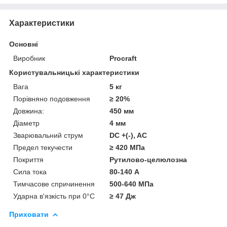
Характеристики
Основні
Виробник
Procraft
Користувальницькі характеристики
Вага
5 кг
Порівняно подовження
≥ 20%
Довжина:
450 мм
Діаметр
4 мм
Зварювальний струм
DC +(-), AС
Предел текучести
≥ 420 МПа
Покриття
Рутилово-целюлозна
Сила тока
80-140 А
Тимчасове спричинення
500-640 МПа
Ударна в'язкість при 0°С
≥ 47 Дж
Приховати