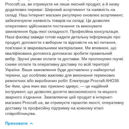
Procraft.ua, ви отримуєте не лише якісний продукт, а й низку
додаткових переваг: Широкий асортимент та наявність на
складі. Наш Інтернет магазин регулярно оновлює асортимент,
забезпечуючи наявність товарів на складі. Це дозволяє
оперативно здійснювати постачання та виконувати
замовлення будь-якої складності. Професійна консультація.
Наші фахівці завжди готові надати детальну інформацію про
продукт, допомогти з вибором та відповісти на всі питання,
пов'язані зі зварювальними матеріалами. Ми впевнені, що
кваліфікована допомога допомагає зробити правильний
вибір. Зручні умови оплати та доставки. Ми пропонуємо гнучкі
схеми оплати та оперативну доставку по всій території
України. Ваше замовлення буде доставлено у найкоротші
терміни, що особливо важливо для виконання термінових
ремонтних або виробничих робіт. Електроди Procraft AHO36
5кг 4мм, ціна яких вас приємно здивує, ― це надійний
інструмент, що дозволяє досягти високоякісного та міцного
зварного з'єднання. Замовляючи цей продукт в інтернет-
магазині Procraft.ua, ви отримуєте гарантію якості, оперативну
доставку та професійну підтримку на кожному етапі
співробітництва.
Приховати