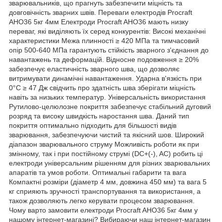
зварювальників, що прагнуть забезпечити міцність та
довговічність зварних швів. Переваги електродів Procraft
AHO36 5кг 4мм Електроди Procraft AHO36 мають низку
переваг, які виділяють їх серед конкурентів: Високі механічні
характеристики Межа плинності ≥ 420 МПа та тимчасовий
опір 500-640 МПа гарантують стійкість зварного з'єднання до
навантажень та деформацій. Відносне подовження ≥ 20%
забезпечує еластичність зварного шва, що дозволяє
витримувати динамічні навантаження. Ударна в'язкість при
0°С ≥ 47 Дж свідчить про здатність шва зберігати міцність
навіть за низьких температур. Універсальність використання
Рутилово-целюлозне покриття забезпечує стабільний дуговий
розряд та високу швидкість наростання шва. Даний тип
покриття оптимально підходить для більшості видів
зварювання, забезпечуючи чистий та якісний шов. Широкий
діапазон зварювального струму Можливість роботи як при
змінному, так і при постійному струмі (DC+(-), AC) робить ці
електроди універсальним рішенням для різних зварювальних
апаратів та умов роботи. Оптимальні габарити та вага
Компактні розміри (діаметр 4 мм, довжина 450 мм) та вага 5
кг сприяють зручності транспортування та використання, а
також дозволяють легко керувати процесом зварювання.
Чому варто замовити електроди Procraft AHO36 5кг 4мм у
нашому інтернет-магазині? Вибираючи наш інтернет-магазин