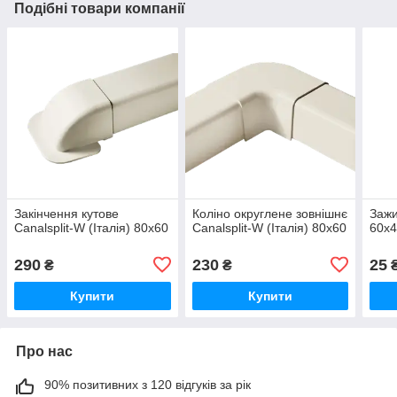
Подібні товари компанії
Закінчення кутове
Коліно округлене зовнішнє
Зажи
Canalsplit-W (Італія) 80х60
Canalsplit-W (Італія) 80х60
60х
290
230
25
₴
₴
Купити
Купити
Про нас
90% позитивних з 120 відгуків за рік