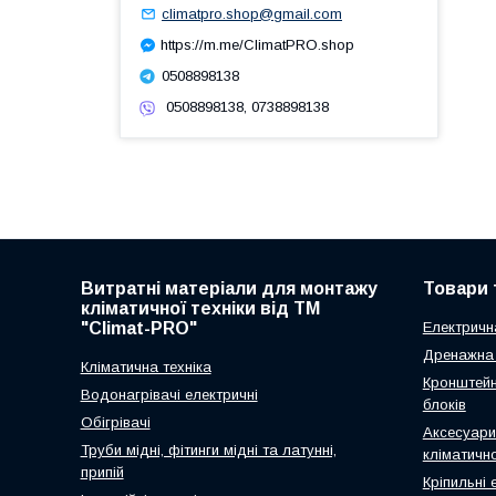
climatpro.shop@gmail.com
https://m.me/ClimatPRO.shop
0508898138
0508898138, 0738898138
Витратні матеріали для монтажу
Товари 
кліматичної техніки від ТМ
"Climat-PRO"
Електричн
Дренажна 
Кліматична техніка
Кронштейн
Водонагрівачі електричні
блоків
Обігрівачі
Аксесуари
Труби мідні, фітинги мідні та латунні,
кліматично
припій
Кріпильні 