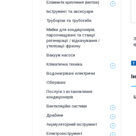
Елементи кріплення (метізи)
Інструмент та аксесуари
Труборізи та трубогиби
Мийки для кондиціонерів,
пароочищувачі та станції
З
регенерації / відкачування /
к
утилізації фреону
Вакуум насоси
Кліматична техніка
Водонагрівачі електричні
І
Обігрівачі
Послуги з встановлення
Ц
кондиціонерів
Вентиляційні системи
Драбини
Акумуляторний інструмент
Електроінструмент