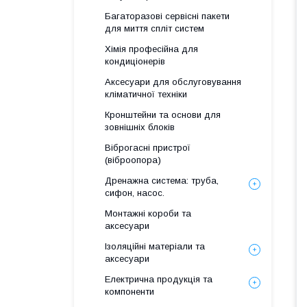
Багаторазові сервісні пакети
для миття спліт систем
Хімія професійна для
кондиціонерів
Аксесуари для обслуговування
кліматичної техніки
Кронштейни та основи для
зовнішніх блоків
Віброгасні пристрої
(віброопора)
Дренажна система: труба,
сифон, насос.
Монтажні короби та
аксесуари
Ізоляційні матеріали та
аксесуари
Електрична продукція та
компоненти