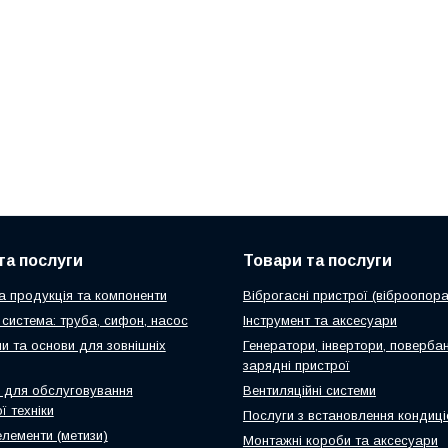
та послуги
Товари та послуги
а продукція та компоненти
Віброгасні пристрої (віброопора
система: труба, сифон, насос
Інструмент та аксесуари
и та основи для зовнішніх
Генератори, інвертори, повербан
зарядні пристрої
 для обслуговування
Вентиляційні системи
ї техніки
Послуги з встановлення кондиці
елементи (метизи)
Монтажні короби та аксесуари