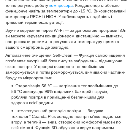
точно регулює роботу
компресора
. Кондиціонер стабільно
функціонує навіть за температури до -15 °C. Використовувані
компресори RECHI і HIGHLY забезпечують надійність і
тривалий термін експлуатації.
Зручне керування через Wi-Fi — за допомогою програми hOn
ви можете керувати кондиціонером дистанційно — вмикати,
настроювати режими та регулювати температуру прямо з
вашого смартфона, де завгодно.
Автоматичне очищення Self-Clean — Функція самоочищення
позбавляє внутрішній блок пилу та забруднень, підвищуючи
якість повітря. У процесі очищення теплообмінник
заморожується й потім розморожується, вимиваючи частинки
бруду та мікроорганізми.
Стерилізація 56 °C — нагрівання теплообмінника до
56 °C знищує до 99% шкідливих бактерій і вірусів,
роблячи повітря в приміщенні безпечнішим для
здоров'я всієї родини.
Інтелектуальний розподіл повітря — Завдяки
технології Coanda Plus холодне повітря м'яко подається
вгору, а теплий — вниз, створюючи комфортні умови по
всій кімнаті. Функція 3D-обдування керує напрямком