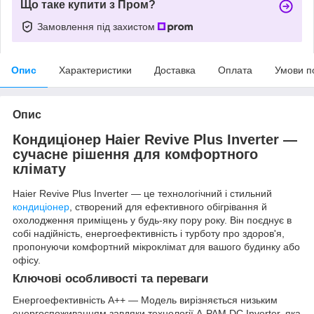
Що таке купити з Пром?
Замовлення під захистом
Опис
Характеристики
Доставка
Оплата
Умови п
Опис
Кондиціонер Haier Revive Plus Inverter —
сучасне рішення для комфортного
клімату
Haier Revive Plus Inverter — це технологічний і стильний
кондиціонер
, створений для ефективного обігрівання й
охолодження приміщень у будь-яку пору року. Він поєднує в
собі надійність, енергоефективність і турботу про здоров'я,
пропонуючи комфортний мікроклімат для вашого будинку або
офісу.
Ключові особливості та переваги
Енергоефективність A++ — Модель вирізняється низьким
енергоспоживанням завдяки технології A-PAM DC Inverter, яка