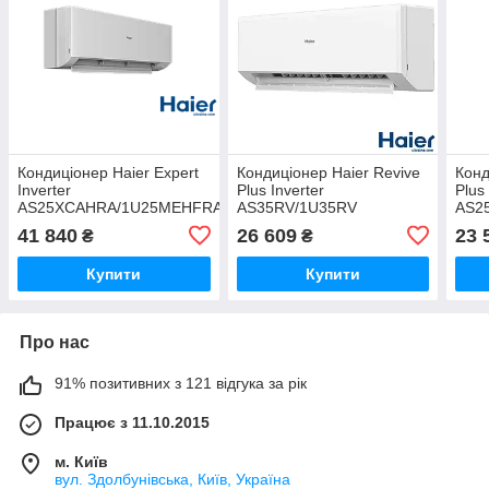
Кондиціонер Haier Expert
Кондиціонер Haier Revive
Конд
Inverter
Plus Inverter
Plus
AS25XCAHRA/1U25MEHFRA-
AS35RV/1U35RV
AS2
1
41 840
26 609
23 
₴
₴
Купити
Купити
Про нас
91% позитивних з 121 відгука за рік
Працює з 11.10.2015
м. Київ
вул. Здолбунівська, Київ, Україна