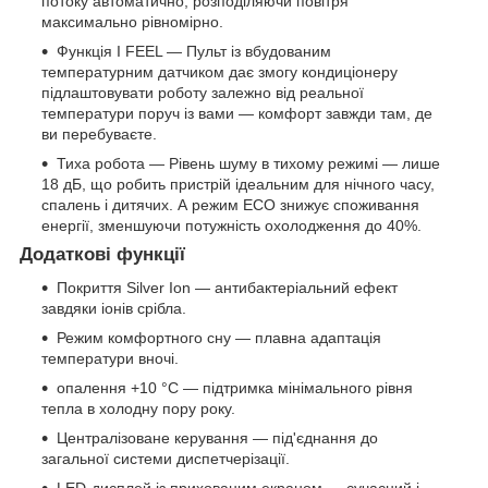
потоку автоматично, розподіляючи повітря
максимально рівномірно.
Функція I FEEL — Пульт із вбудованим
температурним датчиком дає змогу кондиціонеру
підлаштовувати роботу залежно від реальної
температури поруч із вами — комфорт завжди там, де
ви перебуваєте.
Тиха робота — Рівень шуму в тихому режимі — лише
18 дБ, що робить пристрій ідеальним для нічного часу,
спалень і дитячих. А режим ECO знижує споживання
енергії, зменшуючи потужність охолодження до 40%.
Додаткові функції
Покриття Silver Ion — антибактеріальний ефект
завдяки іонів срібла.
Режим комфортного сну — плавна адаптація
температури вночі.
опалення +10 °C — підтримка мінімального рівня
тепла в холодну пору року.
Централізоване керування — під'єднання до
загальної системи диспетчерізації.
LED-дисплей із прихованим екраном — сучасний і