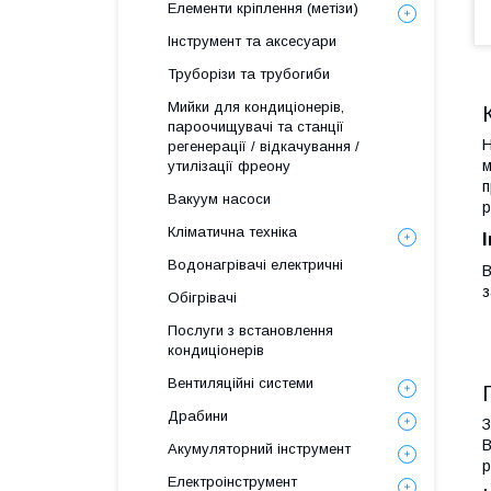
Елементи кріплення (метізи)
Інструмент та аксесуари
Труборізи та трубогиби
Мийки для кондиціонерів,
пароочищувачі та станції
H
регенерації / відкачування /
м
утилізації фреону
п
Вакуум насоси
р
Кліматична техніка
Водонагрівачі електричні
В
з
Обігрівачі
Послуги з встановлення
кондиціонерів
Вентиляційні системи
Драбини
З
В
Акумуляторний інструмент
р
Електроінструмент