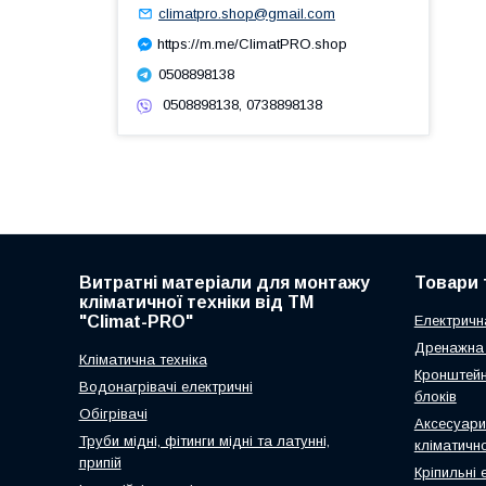
climatpro.shop@gmail.com
https://m.me/ClimatPRO.shop
0508898138
0508898138, 0738898138
Витратні матеріали для монтажу
Товари 
кліматичної техніки від ТМ
"Climat-PRO"
Електричн
Дренажна 
Кліматична техніка
Кронштейн
Водонагрівачі електричні
блоків
Обігрівачі
Аксесуари
Труби мідні, фітинги мідні та латунні,
кліматично
припій
Кріпильні 