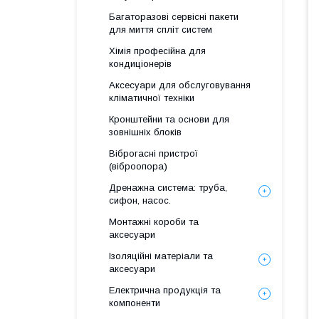
Багаторазові сервісні пакети
для миття спліт систем
Хімія професійна для
кондиціонерів
Аксесуари для обслуговування
кліматичної техніки
Кронштейни та основи для
зовнішніх блоків
Віброгасні пристрої
(віброопора)
Дренажна система: труба,
сифон, насос.
Монтажні короби та
аксесуари
Ізоляційні матеріали та
аксесуари
Електрична продукція та
компоненти