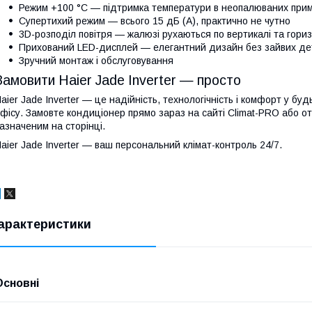
Режим +100 °C — підтримка температури в неопалюваних при
Супертихий режим — всього 15 дБ (A), практично не чутно
3D-розподіл повітря — жалюзі рухаються по вертикалі та гориз
Прихований LED-дисплей — елегантний дизайн без зайвих д
Зручний монтаж і обслуговування
Замовити Haier Jade Inverter — просто
aier Jade Inverter — це надійність, технологічність і комфорт у бу
фісу. Замовте кондиціонер прямо зараз на сайті Climat-PRO або 
азначеним на сторінці.
aier Jade Inverter — ваш персональний клімат-контроль 24/7.
арактеристики
Основні