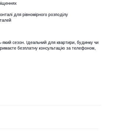
міщеннях
онталі для рівномірного розподілу
еталей
дь-який сезон. Ідеальний для квартири, будинку чи
отримаєте безплатну консультацію за телефоном,