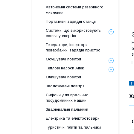
Автономні системи резервного
живлення
Портативні зарядні станції
Системи, що використовують
сонячну енергію
H
Генератори, інвертори,
о
повербанки, зарядні пристрої
з
Осушувачі повітря
H
Теплові насоси Altek
Очищувачі повітря
Зволожувачі повітря
Сифони для пральних
Х
посудомийних машин
Зварювальні пальники
Електрика та електротовари
Туристичні плити та пальники