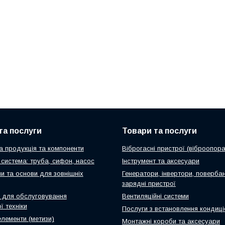
та послуги
Товари та послуги
а продукція та компоненти
Віброгасні пристрої (віброопора
система: труба, сифон, насос
Інструмент та аксесуари
и та основи для зовнішніх
Генератори, інвертори, повербан
зарядні пристрої
 для обслуговування
Вентиляційні системи
ї техніки
Послуги з встановлення кондиці
елементи (метизи)
Монтажні короби та аксесуари