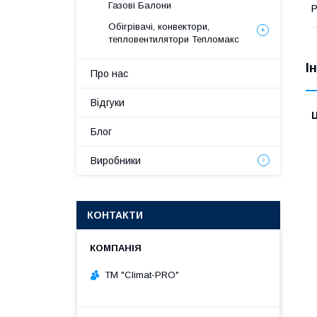
Газові Балони
Р
Обігрівачі, конвектори,
тепловентилятори Тепломакс
І
Про нас
Відгуки
Ц
Блог
Виробники
КОНТАКТИ
ТМ "Climat-PRO"