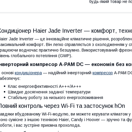
будь-який товар не п
Кондиціонер Haier Jade Inverter — комфорт, техно
aier Jade Inverter — це інноваційне кліматичне рішення, розроблене
аксимальний комфорт. Він легко справляється з охолодженням у сп
рацюючи водночас практично безшумно. Використовуваний фреон 
івень глобального потепління (GWP).
Інверторний компресор A-PAM DC — економія без ко
 основі
кондиціонера
— надійний інверторний
компресор
A-PAM DC 
абезпечує:
Клас енергоефективності A+++/A+++
Швидке досягнення заданої температури
Стабільну роботу за низького енергоспоживання
Повний контроль через Wi-Fi та застосунок hOn
авдяки вбудованому Wi-Fi-модулю, ви можете керувати кліматом у
оно сумісне з іншою технікою Haier, Candy і Hoover — зручно та 
оботи, і вас зустріне приємна прохолода.