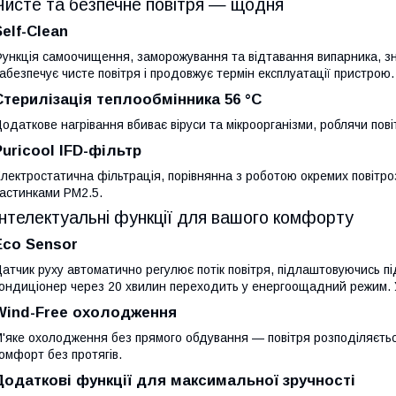
Чисте та безпечне повітря — щодня
Self-Clean
ункція самоочищення, заморожування та відтавання випарника, зни
абезпечує чисте повітря і продовжує термін експлуатації пристрою.
Стерилізація теплообмінника 56 °C
одаткове нагрівання вбиває віруси та мікроорганізми, роблячи пові
Puricool IFD-фільтр
лектростатична фільтрація, порівнянна з роботою окремих повітр
астинками PM2.5.
Інтелектуальні функції для вашого комфорту
Eco Sensor
атчик руху автоматично регулює потік повітря, підлаштовуючись під
ондиціонер через 20 хвилин переходить у енергоощадний режим. У
Wind-Free охолодження
'яке охолодження без прямого обдування — повітря розподіляєтьс
омфорт без протягів.
Додаткові функції для максимальної зручності