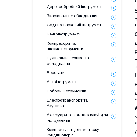
Деревообробний інструмент
Зварювальне обладнання
Ф
Садово парковий інструмент
з
Бензоінструменти
Д
Компресори та
пневмоінструменти
Будівельна техніка та
Е
обладнання
ч
Верстати
Автоінструмент
Набори інструментів
Д
к
Електротранспорт та
Акустика
Аксесуари та комплектуючі для
М
інструментів
к
Комплектуючі для монтажу
кондиціонерів