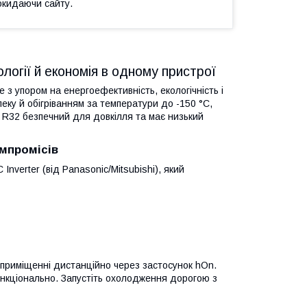
окидаючи сайту.
логії й економія в одному пристрої
 з упором на енергоефективність, екологічність і
еку й обігріванням за температури до -150 °C,
R32 безпечний для довкілля та має низький
мпромісів
Inverter (від Panasonic/Mitsubishi), який
 приміщенні дистанційно через застосунок hOn.
функціонально. Запустіть охолодження дорогою з