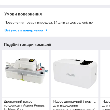
Умови повернення
Повернення товару впродовж 14 днів за домовленістю
Всі умови повернення
Подібні товари компанії
Дренажний насос
Насос дренажний ( помпа
Насо
конденсату Aspen Pumps
для відведення
для 
Hi Flow Max
конденсату кондиціонера)
конд