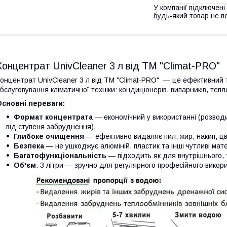
У компанії підключені
будь-який товар не п
Концентрат UnivCleaner 3 л від ТМ "Climat-PRO"
онцентрат UnivCleaner 3 л від ТМ "Climat-PRO" — це ефективний 
бслуговування кліматичної техніки: кондиціонерів, випарників, теп
сновні переваги:
Формат концентрата
— економічний у використанні (розвод
від ступеня забруднення).
Глибоке очищення
— ефективно видаляє пил, жир, накип, цві
Безпека
— не ушкоджує алюміній, пластик та інші чутливі мате
Багатофункціональність
— підходить як для внутрішнього, т
Об'єм
: 3 літри — зручно для регулярного професійного викор