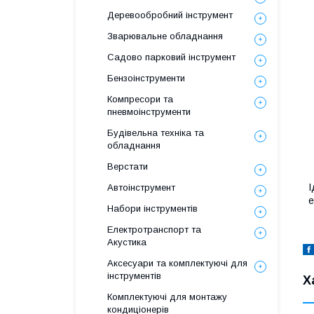
Деревообробний інструмент
Зварювальне обладнання
Садово парковий інструмент
Бензоінструменти
Компресори та
пневмоінструменти
Будівельна техніка та
обладнання
Верстати
І
Автоінструмент
е
Набори інструментів
Електротранспорт та
Акустика
Аксесуари та комплектуючі для
інструментів
Х
Комплектуючі для монтажу
кондиціонерів