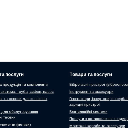
та послуги
Товари та послуги
а продукція та компоненти
Віброгасні пристрої (віброопора
система: труба, сифон, насос
Інструмент та аксесуари
и та основи для зовнішніх
Генератори, інвертори, повербан
зарядні пристрої
 для обслуговування
Вентиляційні системи
ї техніки
Послуги з встановлення кондиці
елементи (метизи)
Монтажні короби та аксесуари