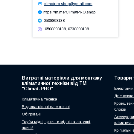
climatpro.shop@gmail.com
https://m.me/ClimatPRO.shop
0508898138
0508898138, 0738898138
Витратні матеріали для монтажу
Товари 
кліматичної техніки від ТМ
"Climat-PRO"
Електричн
Дренажна 
Кліматична техніка
Кронштейн
Водонагрівачі електричні
блоків
Обігрівачі
Аксесуари
Труби мідні, фітинги мідні та латунні,
кліматично
припій
Кріпильні 