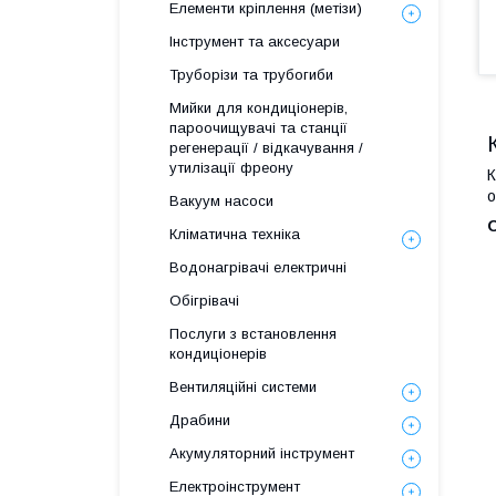
Елементи кріплення (метізи)
Інструмент та аксесуари
Труборізи та трубогиби
Мийки для кондиціонерів,
пароочищувачі та станції
регенерації / відкачування /
утилізації фреону
К
о
Вакуум насоси
О
Кліматична техніка
Водонагрівачі електричні
Обігрівачі
Послуги з встановлення
кондиціонерів
Вентиляційні системи
Драбини
Акумуляторний інструмент
Електроінструмент