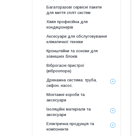
Багаторазові сервісні пакети
для миття спліт систем
Хімія професійна для
кондиціонерів
Аксесуари для обслуговування
кліматичної техніки
Кронштейни та основи для
зовнішніх блоків
Віброгасні пристрої
(віброопора)
Дренажна система: труба,
сифон, насос.
Монтажні короби та
аксесуари
Ізоляційні матеріали та
аксесуари
Електрична продукція та
компоненти