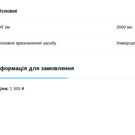
Основні
б`єм
3000 мл
сновне призначення засобу
Універса
нформація для замовлення
іна:
1 300 ₴