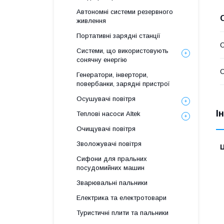
Автономні системи резервного
живлення
Портативні зарядні станції
О
Системи, що використовують
сонячну енергію
О
Генератори, інвертори,
повербанки, зарядні пристрої
Осушувачі повітря
І
Теплові насоси Altek
Очищувачі повітря
Зволожувачі повітря
Ц
Сифони для пральних
посудомийних машин
Зварювальні пальники
Електрика та електротовари
Туристичні плити та пальники