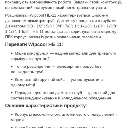
покращують ергономічність роботи. Завдяки своїй конструкції,
це компактний інструмент, який легко транспортувати.
Розширювач Wipcool HE-11 характеризується широким
діапазоном діаметрів труб. Дає змогу працювати з трубами
діаметром: 3/8"; 1/2"; 5/8"; 3/4"; 7/8"; 1"; 1-1/8"; 1-1/4"; 1-3/8";
1-1/2"; 1-5/8" . HE-11 постачається користувачеві в міцному
ПВХ корпусі разом із розширювальними головками.
Переваги Wipcool HE-11:
Міцна конструкція — надійні матеріали для тривалого
терміну експлуатації
Точне розширення — рівномірний процес без
пошкоджень труб
Компактний і зручний кейс — усі інструменти в
одному місці
Підходить для різних діаметрів труб — ідеальний для
систем кондиціонування й холодильного обладнання
Основні характеристики продукту:
Корпус із високоякісного алюмінієвого сплаву, легкий і
міцний.
Довгий крутний важіль і м'яка прогумована ручка