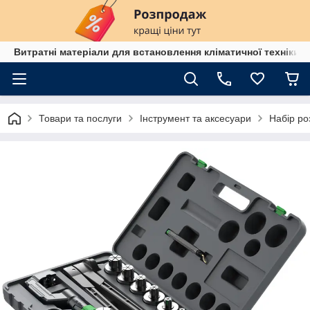
Витратні матеріали для встановлення кліматичної техніки в
Товари та послуги
Інструмент та аксесуари
Набір ро