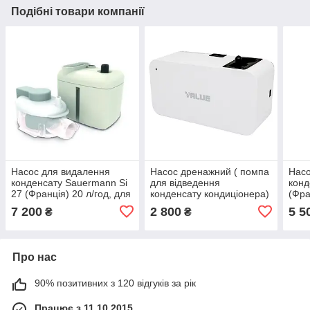
Подібні товари компанії
Насос для видалення
Насос дренажний ( помпа
Насо
конденсату Sauermann Si
для відведення
конд
27 (Франція) 20 л/год, для
конденсату кондиціонера)
(Фра
кондиціонерів до 20(kWt)
VALUE-M1 24л/год
конд
7 200
2 800
5 5
₴
₴
холоду.
холо
Про нас
90% позитивних з 120 відгуків за рік
Працює з 11.10.2015