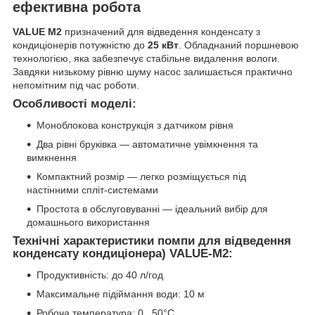
ефективна робота
VALUE M2
призначений для відведення конденсату з
кондиціонерів потужністю до
25 кВт
. Обладнаний поршневою
технологією, яка забезпечує стабільне видалення вологи.
Завдяки низькому рівню шуму насос залишається практично
непомітним під час роботи.
Особливості моделі:
Моноблокова конструкція з датчиком рівня
Два рівні бруківка — автоматичне увімкнення та
вимкнення
Компактний розмір — легко розміщується під
настінними спліт-системами
Простота в обслуговуванні — ідеальний вибір для
домашнього використання
Технічні характеристики помпи для відведення
конденсату кондиціонера) VALUE-M2:
Продуктивність: до 40 л/год
Максимальне підіймання води: 10 м
Робоча температура: 0...50°C