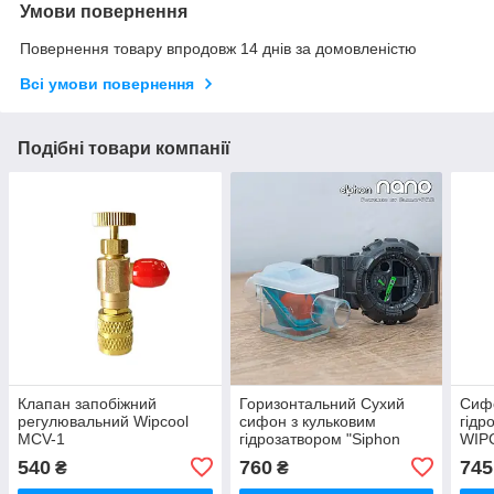
Умови повернення
Повернення товару впродовж 14 днів за домовленістю
Всі умови повернення
Подібні товари компанії
Клапан запобіжний
Горизонтальний Сухий
Сифо
регулювальний Wipcool
сифон з кульковим
гідр
MCV-1
гідрозатвором "Siphon
WIP
nano"
(ме
540
760
745
₴
₴