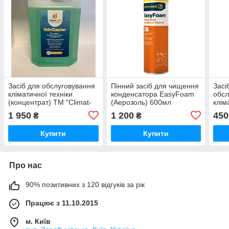
Засіб для обслуговування
Пінний засіб для чищення
Засі
кліматичної техніки
конденсатора EasyFoam
обсл
(концентрат) ТМ "Climat-
(Аерозоль) 600мл
клім
PRO" UnivCleaner 5 л.
(кон
1 950
1 200
450
₴
₴
PRO"
Купити
Купити
Про нас
90% позитивних з 120 відгуків за рік
Працює з 11.10.2015
м. Київ