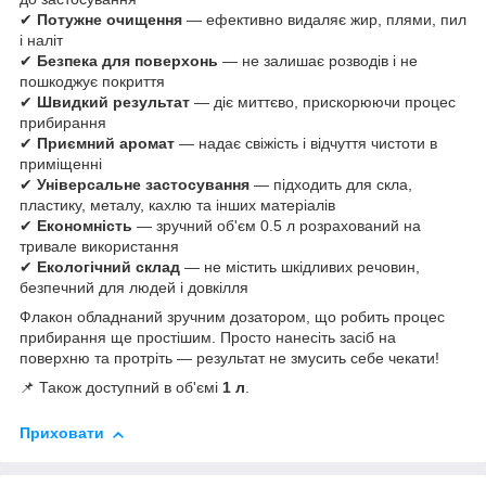
✔
Потужне очищення
— ефективно видаляє жир, плями, пил
і наліт
✔
Безпека для поверхонь
— не залишає розводів і не
пошкоджує покриття
✔
Швидкий результат
— діє миттєво, прискорюючи процес
прибирання
✔
Приємний аромат
— надає свіжість і відчуття чистоти в
приміщенні
✔
Універсальне застосування
— підходить для скла,
пластику, металу, кахлю та інших матеріалів
✔
Економність
— зручний об'єм 0.5 л розрахований на
тривале використання
✔
Екологічний склад
— не містить шкідливих речовин,
безпечний для людей і довкілля
Флакон обладнаний зручним дозатором, що робить процес
прибирання ще простішим. Просто нанесіть засіб на
поверхню та протріть — результат не змусить себе чекати!
📌 Також доступний в об'ємі
1 л
.
Приховати