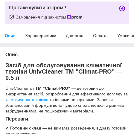
Що таке купити з Пром?
Замовлення під захистом
Опис
Характеристики
Доставка
Оплата
Умови п
Опис
Засіб для обслуговування кліматичної
техніки UnivCleaner ТМ "Climat-PRO" —
0.5 л
UnivCleaner от
ТМ "Climat-PRO"
— це готовий до
використання засіб, розроблений для ефективного догляду за
кліматичною технікою
та іншими поверхнями. Завдяки
збалансованій формулі воно чудово справляється з різними
забрудненнями, не пошкоджуючи матеріали.
Переваги:
✔
Готовий склад
— не вимагає розведення, відразу готовий
до застосування