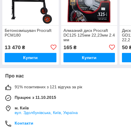
Бетонозмішувач Procraft
Алмазний диск Procraft
Диск
PCM180
DC125 125мм 22,23мм 2.4
GD12
мм
22,2
13 470
165
50
₴
₴
Купити
Купити
Про нас
91% позитивних з 121 відгука за рік
Працює з 11.10.2015
м. Київ
вул. Здолбунівська, Київ, Україна
Контакти