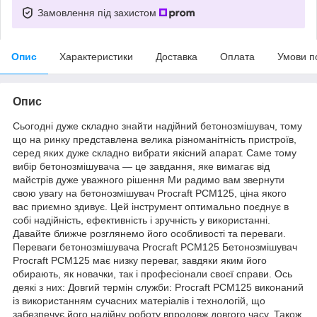
Замовлення під захистом
Опис
Характеристики
Доставка
Оплата
Умови п
Опис
Сьогодні дуже складно знайти надійний бетонозмішувач, тому
що на ринку представлена велика різноманітність пристроїв,
серед яких дуже складно вибрати якісний апарат. Саме тому
вибір бетонозмішувача — це завдання, яке вимагає від
майстрів дуже уважного рішення Ми радимо вам звернути
свою увагу на бетонозмішувач Procraft PCM125, ціна якого
вас приємно здивує. Цей інструмент оптимально поєднує в
собі надійність, ефективність і зручність у використанні.
Давайте ближче розглянемо його особливості та переваги.
Переваги бетонозмішувача Procraft PCM125 Бетонозмішувач
Procraft PCM125 має низку переваг, завдяки яким його
обирають, як новачки, так і професіонали своєї справи. Ось
деякі з них: Довгий термін служби: Procraft PCM125 виконаний
із використанням сучасних матеріалів і технологій, що
забезпечує його надійну роботу впродовж довгого часу. Також