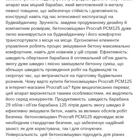
апарат має міцний барабан, який виготовлений із металу
певної товщини, що забезпечує стійкість і довговічність
конструкції навіть під час інтенсивної експлуатації на
будмайданчику. Зручність: завдяки продуманому дизайну й
компактним розмірам, бетонозмішувач Procraft PCM125 дуже
легко маневрується на будмайданчику і його комфортно
транспортувати з місця на місце. Ергономічні елементи
управління роблять процес змішування бетону максимально
комфортним, навіть для новачків у цій справі. Ефективність:
швидкість обертання барабана й оптимальний об’єм дають
змогу дуже швидко і якісно замішувати бетонну суміш, що
збільшує швидкість проведення робіт на будівництві та
скорочує час, що витрачається на підготовку будівельних
розчинів. Чому варто купити бетонозмішувач Procraft PCM125
в інтернет-магазині Procraft.ua? Крім вищеописаних переваг,
цей апарат вирізняється такими особливостями, які виділяють
його серед конкурентів: Продуктивність: швидкість барабана
29 об/хв і об’єм барабана 125 літрів дають змогу швидко й
ефективно змішувати бетон, навіть за великих обсягів робіт.
Безпека: бетонозмішувач Procraft PCM125 відповідає всім
необхідним стандартам безпеки, що забезпечує надійний
захист, як для користувача, так і для оточуючих.
Універсальність: цей бетонозмішувач підходить для різних