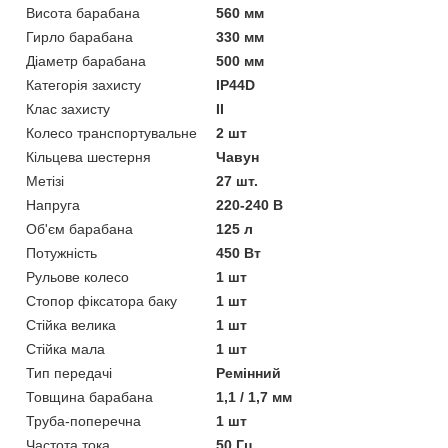
Висота барабана
560 мм
Гирло барабана
330 мм
Діаметр барабана
500 мм
Категорія захисту
IP44D
Клас захисту
II
Колесо транспортувальне
2 шт
Кільцева шестерня
Чавун
Метізі
27 шт.
Напруга
220-240 В
Об'єм барабана
125 л
Потужність
450 Вт
Рульове колесо
1 шт
Стопор фіксатора баку
1 шт
Стійка велика
1 шт
Стійка мала
1 шт
Тип передачі
Ремінний
Товщина барабана
1,1 / 1,7 мм
Труба-поперечна
1 шт
Частота тока
50 Гц