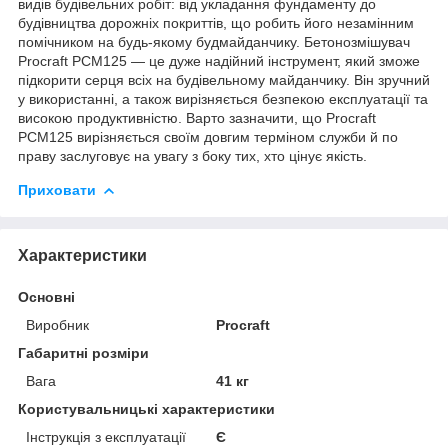
видів будівельних робіт: від укладання фундаменту до
будівництва дорожніх покриттів, що робить його незамінним
помічником на будь-якому будмайданчику. Бетонозмішувач
Procraft PCM125 — це дуже надійний інструмент, який зможе
підкорити серця всіх на будівельному майданчику. Він зручний
у використанні, а також вирізняється безпекою експлуатації та
високою продуктивністю. Варто зазначити, що Procraft
PCM125 вирізняється своїм довгим терміном служби й по
праву заслуговує на увагу з боку тих, хто цінує якість.
Приховати
Характеристики
Основні
Виробник
Procraft
Габаритні розміри
Вага
41 кг
Користувальницькі характеристики
Інструкція з експлуатації
Є