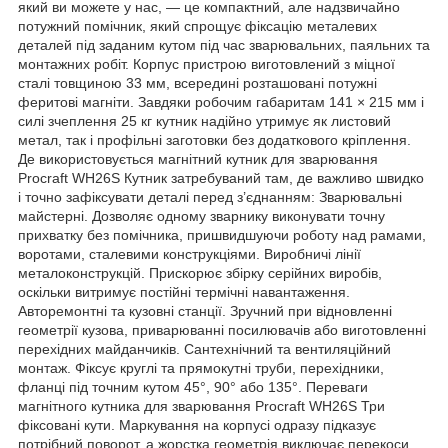
який ви можете у нас, — це компактний, але надзвичайно
потужний помічник, який спрощує фіксацію металевих
деталей під заданим кутом під час зварювальних, паяльних та
монтажних робіт. Корпус пристрою виготовлений з міцної
сталі товщиною 33 мм, всередині розташовані потужні
феритові магніти. Завдяки робочим габаритам 141 × 215 мм і
силі зчеплення 25 кг кутник надійно утримує як листовий
метал, так і профільні заготовки без додаткового кріплення.
Де використовується магнітний кутник для зварювання
Procraft WH26S Кутник затребуваний там, де важливо швидко
і точно зафіксувати деталі перед з’єднанням: Зварювальні
майстерні. Дозволяє одному зварнику виконувати точну
прихватку без помічника, пришвидшуючи роботу над рамами,
воротами, сталевими конструкціями. Виробничі лінії
металоконструкцій. Прискорює збірку серійних виробів,
оскільки витримує постійні термічні навантаження.
Авторемонтні та кузовні станції. Зручний при відновленні
геометрії кузова, приварюванні посилювачів або виготовленні
перехідних майданчиків. Сантехнічний та вентиляційний
монтаж. Фіксує круглі та прямокутні труби, перехідники,
фланці під точним кутом 45°, 90° або 135°. Переваги
магнітного кутника для зварювання Procraft WH26S Три
фіксовані кути. Маркування на корпусі одразу підказує
потрібний поворот, а жорстка геометрія виключає перекоси