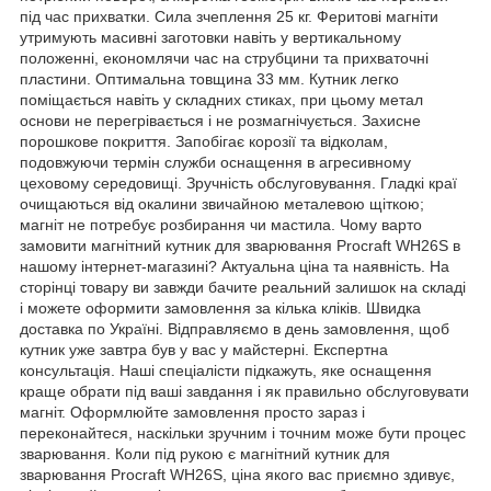
під час прихватки. Сила зчеплення 25 кг. Феритові магніти
утримують масивні заготовки навіть у вертикальному
положенні, економлячи час на струбцини та прихваточні
пластини. Оптимальна товщина 33 мм. Кутник легко
поміщається навіть у складних стиках, при цьому метал
основи не перегрівається і не розмагнічується. Захисне
порошкове покриття. Запобігає корозії та відколам,
подовжуючи термін служби оснащення в агресивному
цеховому середовищі. Зручність обслуговування. Гладкі краї
очищаються від окалини звичайною металевою щіткою;
магніт не потребує розбирання чи мастила. Чому варто
замовити магнітний кутник для зварювання Procraft WH26S в
нашому інтернет-магазині? Актуальна ціна та наявність. На
сторінці товару ви завжди бачите реальний залишок на складі
і можете оформити замовлення за кілька кліків. Швидка
доставка по Україні. Відправляємо в день замовлення, щоб
кутник уже завтра був у вас у майстерні. Експертна
консультація. Наші спеціалісти підкажуть, яке оснащення
краще обрати під ваші завдання і як правильно обслуговувати
магніт. Оформлюйте замовлення просто зараз і
переконайтеся, наскільки зручним і точним може бути процес
зварювання. Коли під рукою є магнітний кутник для
зварювання Procraft WH26S, ціна якого вас приємно здивує,