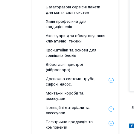
Багаторазові сервісні пакети
для миття спліт систем
Хімія професійна для
кондиціонерів
Аксесуари для обслуговування
кліматичної техніки
Кронштейни та основи для
зовнішніх блоків
Віброгасні пристрої
(віброопора)
Дренажна система: труба,
сифон, насос.
Монтажні короби та
аксесуари
Л
Ізоляційні матеріали та
аксесуари
Електрична продукція та
компоненти