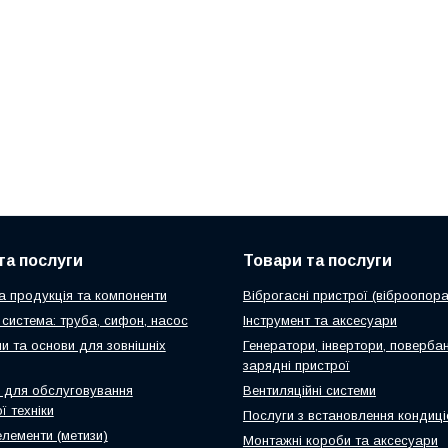
та послуги
Товари та послуги
а продукція та компоненти
Віброгасні пристрої (віброопора
система: труба, сифон, насос
Інструмент та аксесуари
и та основи для зовнішніх
Генератори, інвертори, повербан
зарядні пристрої
 для обслуговування
Вентиляційні системи
ї техніки
Послуги з встановлення кондиці
елементи (метизи)
Монтажні короби та аксесуари