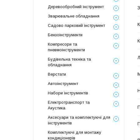
Деревообробний інструмент
З
Зварювальне обладнання
К
Садово парковий інструмент
Бензоінструменти
К
Компресори та
пневмоінструменти
Будівельна техніка та
обладнання
М
Верстати
Автоінструмент
Н
Набори інструментів
Електротранспорт та
П
Акустика
Аксесуари та комплектуючі для
інструментів
П
Комплектуючі для монтажу
кондиціонерів