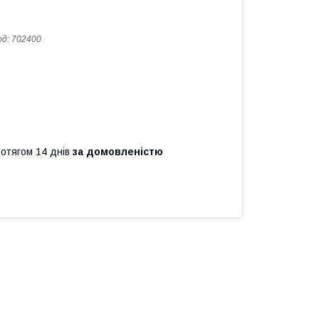
од:
702400
ротягом 14 днів
за домовленістю