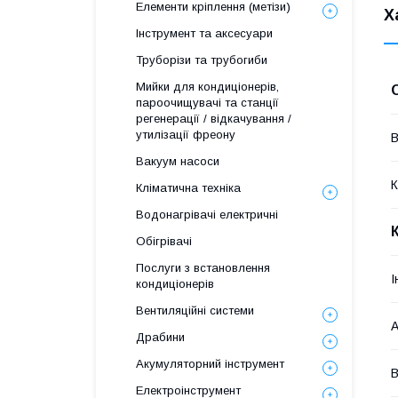
Елементи кріплення (метізи)
Х
Інструмент та аксесуари
Труборізи та трубогиби
Мийки для кондиціонерів,
пароочищувачі та станції
регенерації / відкачування /
утилізації фреону
В
Вакуум насоси
К
Кліматична техніка
Водонагрівачі електричні
Обігрівачі
Послуги з встановлення
І
кондиціонерів
Вентиляційні системи
А
Драбини
Акумуляторний інструмент
В
Електроінструмент