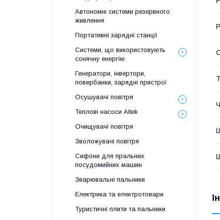
Р
Автономні системи резервного
живлення
Р
Портативні зарядні станції
Системи, що використовують
С
сонячну енергію
Генератори, інвертори,
Т
повербанки, зарядні пристрої
Осушувачі повітря
Ч
Теплові насоси Altek
Очищувачі повітря
Ш
Зволожувачі повітря
Сифони для пральних
посудомийних машин
Зварювальні пальники
Електрика та електротовари
І
Туристичні плити та пальники