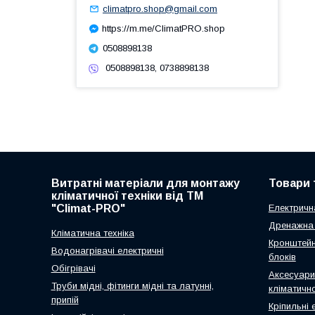
climatpro.shop@gmail.com
https://m.me/ClimatPRO.shop
0508898138
0508898138, 0738898138
Витратні матеріали для монтажу
Товари 
кліматичної техніки від ТМ
"Climat-PRO"
Електричн
Дренажна 
Кліматична техніка
Кронштейн
Водонагрівачі електричні
блоків
Обігрівачі
Аксесуари
Труби мідні, фітинги мідні та латунні,
кліматично
припій
Кріпильні 