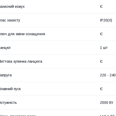
ахисний кожух
Є
лас захисту
IP20(II)
люч для зміни оснащення
Є
Ланцюг
1 шт
иттєва зупинка ланцюга
Є
апруга
220 - 240
лавний пуск
Є
отужність
2000 Вт