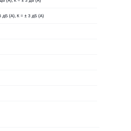
дБ (А), К = ± 3 дБ (А)
 дБ (А), К = ± 3 дБ (А)