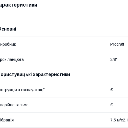
арактеристики
Основні
иробник
Procraft
рок ланцюга
3/8"
Користувацькі характеристики
нструкція з експлуатації
Є
варійне гальмо
Є
ібрація
7.5 м/с2,