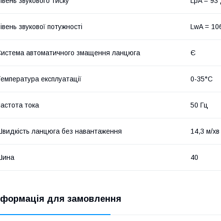
івень звукового тиску
LpA = 93 
івень звукової потужності
LwA = 106
истема автоматичного змащення ланцюга
Є
емпература експлуатації
0-35°C
астота тока
50 Гц
видкість ланцюга без навантаження
14,3 м/хв
Шина
40
нформація для замовлення