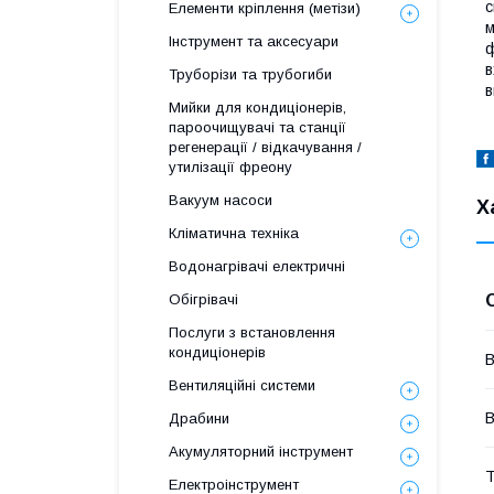
с
Елементи кріплення (метізи)
м
Інструмент та аксесуари
ф
в
Труборізи та трубогиби
в
Мийки для кондиціонерів,
пароочищувачі та станції
регенерації / відкачування /
утилізації фреону
Вакуум насоси
Х
Кліматична техніка
Водонагрівачі електричні
Обігрівачі
Послуги з встановлення
кондиціонерів
В
Вентиляційні системи
В
Драбини
Акумуляторний інструмент
Т
Електроінструмент