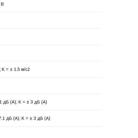
 В
; K = ± 1.5 м/с2
1 дБ (А); K = ± 3 дБ (А)
.1 дБ (А); K = ± 3 дБ (А)