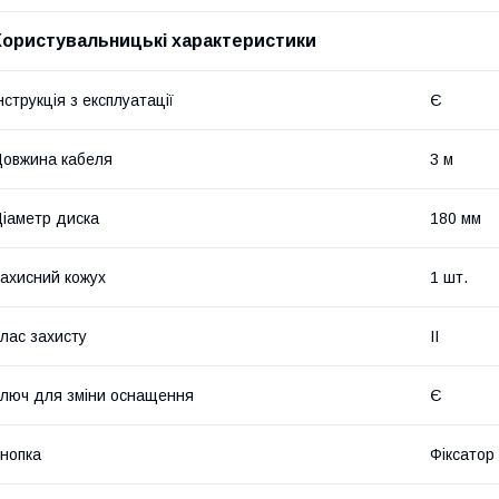
Користувальницькі характеристики
нструкція з експлуатації
Є
овжина кабеля
3 м
іаметр диска
180 мм
ахисний кожух
1 шт.
лас захисту
II
люч для зміни оснащення
Є
нопка
Фіксатор