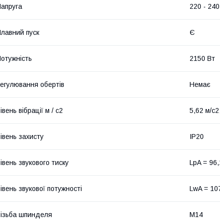
апруга
220 - 240
лавний пуск
Є
отужність
2150 Вт
егулювання обертів
Немає
івень вібрації м / с2
5,62 м/с2
івень захисту
IP20
івень звукового тиску
LpA = 96,
івень звукової потужності
LwA = 107
ізьба шпинделя
М14