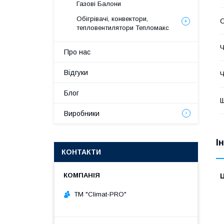
Газові Балони
Обігрівачі, конвектори,
С
тепловентилятори Тепломакс
Ч
Про нас
Відгуки
Ч
Блог
Щ
Виробники
І
КОНТАКТИ
Ц
ТМ "Climat-PRO"