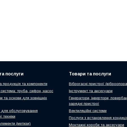
та послуги
Товари та послуги
а продукція та компоненти
Віброгасні пристрої (віброопора
система: труба, сифон, насос
Інструмент та аксесуари
и та основи для зовнішніх
Генератори, інвертори, повербан
зарядні пристрої
 для обслуговування
Вентиляційні системи
ї техніки
Послуги з встановлення кондиці
елементи (метизи)
Монтажні короби та аксесуари