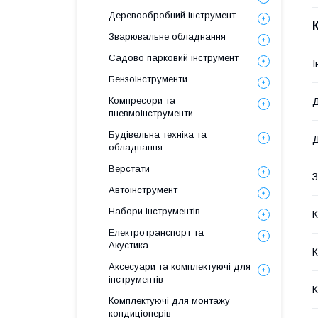
Деревообробний інструмент
Зварювальне обладнання
Садово парковий інструмент
І
Бензоінструменти
Компресори та
Д
пневмоінструменти
Будівельна техніка та
Д
обладнання
Верстати
З
Автоінструмент
Набори інструментів
К
Електротранспорт та
Акустика
К
Аксесуари та комплектуючі для
інструментів
К
Комплектуючі для монтажу
кондиціонерів