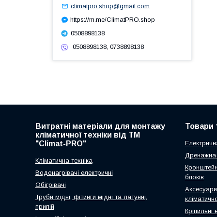
climatpro.shop@gmail.com
https://m.me/ClimatPRO.shop
0508898138
0508898138, 0738898138
Витратні матеріали для монтажу
Товари 
кліматичної техніки від ТМ
"Climat-PRO"
Електричн
Дренажна 
Кліматична техніка
Кронштейн
Водонагрівачі електричні
блоків
Обігрівачі
Аксесуари
Труби мідні, фітинги мідні та латунні,
кліматично
припій
Кріпильні 