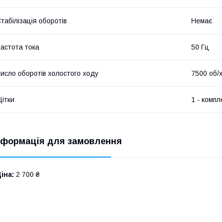
табілізація оборотів
Немає
астота тока
50 Гц
исло оборотів холостого ходу
7500 об/
ітки
1 - компл
нформація для замовлення
іна:
2 700 ₴