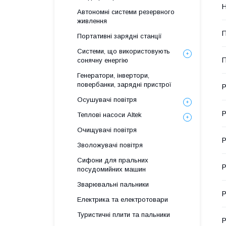
Н
Автономні системи резервного
живлення
П
Портативні зарядні станції
Системи, що використовують
П
сонячну енергію
Генератори, інвертори,
повербанки, зарядні пристрої
Р
Осушувачі повітря
Р
Теплові насоси Altek
Очищувачі повітря
Р
Зволожувачі повітря
Сифони для пральних
Р
посудомийних машин
Зварювальні пальники
Р
Електрика та електротовари
Туристичні плити та пальники
Р