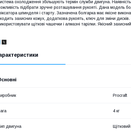
истема охолодження збільшують термін служби двигуна. Наявність 
ожливість підібрати зручне розташування рукояті. Дана модель бол
іксатора шпинделя і старту. Зазначена болгарка має якісне викона
ходить захисних кожух, додаткова рукоять, ключ для зміни дисків
икористовувати щіткові чашечки і алмазні тарілки. Якісний захисни
арактеристики
Основні
иробник
Procraft
ага
4 кг
ип двигуна
Щітковий