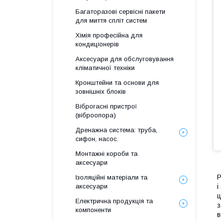
Багаторазові сервісні пакети
для миття спліт систем
Хімія професійна для
кондиціонерів
Аксесуари для обслуговування
кліматичної техніки
Кронштейни та основи для
зовнішніх блоків
Віброгасні пристрої
(віброопора)
Дренажна система: труба,
сифон, насос.
Монтажні короби та
аксесуари
P
Ізоляційні матеріали та
аксесуари
і
ц
Електрична продукція та
з
компоненти
в