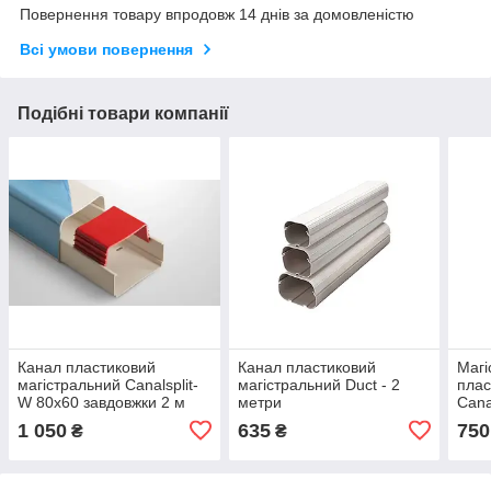
Повернення товару впродовж 14 днів за домовленістю
Всі умови повернення
Подібні товари компанії
Канал пластиковий
Канал пластиковий
Магі
магістральний Canalsplit-
магістральний Duct - 2
плас
W 80x60 завдовжки 2 м
метри
Cana
завд
1 050
635
750
₴
₴