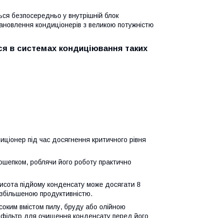
ься безпосередньо у внутрішній блок
становлення кондиціонерів з великою потужністю
я в системах кондиціювання таких
иціонер під час досягнення критичного рівня
пошепком, роблячи його роботу практично
висота підйому конденсату може досягати 8
і збільшеною продуктивністю.
соким вмістом пилу, бруду або олійною
и фільтр для очищення конденсату перед його