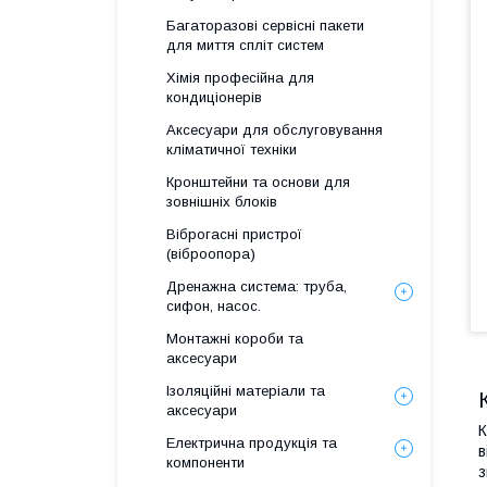
Багаторазові сервісні пакети
для миття спліт систем
Хімія професійна для
кондиціонерів
Аксесуари для обслуговування
кліматичної техніки
Кронштейни та основи для
зовнішніх блоків
Віброгасні пристрої
(віброопора)
Дренажна система: труба,
сифон, насос.
Монтажні короби та
аксесуари
Ізоляційні матеріали та
аксесуари
К
Електрична продукція та
в
компоненти
з