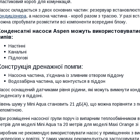
ластиковий короб для комунікацій.
асос складається з двох основних частин: резервуар встановлюєт
ондиціонера
, а насосна частина - короб разом з трасою. У разі в
ожна спробувати розмістити всі компоненти всередині блоку.
Конденсатні насоси Aspen можуть використовуватис
типів:
Настінні
Канальні
Підлогові
Конструкція дренажної помпи:
Насосна частина, з'єднана із зливним отвором піддону
Водозабірна частина, що монтується в піддон
асос оснащений датчиками рівня рідини, які можуть вимкнути конд
онденсату в піддоні.
івень шуму у Mini Aqua становить 21 дБ(А), що можна порівняти з 
епомітною.
ри розміщенні насосної групи поруч із випарним теплообмінником 
етрів для моделі Mini Aqua та 20 метрів для моделі Maxi Orange з
иробник не рекомендує використовувати насос у приміщеннях з ви
исперсією у повітрі. У таких умовах рекомендується застосовуват