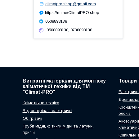
climatpro.shop@gmail.com
https://m.me/ClimatPRO.shop
0508898138
0508898138, 0738898138
Витратні матеріали для монтажу
Товари 
кліматичної техніки від ТМ
"Climat-PRO"
Електричн
Дренажна 
Кліматична техніка
Кронштейн
Водонагрівачі електричні
блоків
Обігрівачі
Аксесуари
Труби мідні, фітинги мідні та латунні,
кліматично
припій
Кріпильні 