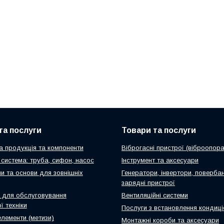
та послуги
Товари та послуги
а продукція та компоненти
Віброгасні пристрої (віброопора
система: труба, сифон, насос
Інструмент та аксесуари
и та основи для зовнішніх
Генератори, інвертори, повербан
зарядні пристрої
 для обслуговування
Вентиляційні системи
ї техніки
Послуги з встановлення кондиці
елементи (метизи)
Монтажні короби та аксесуари