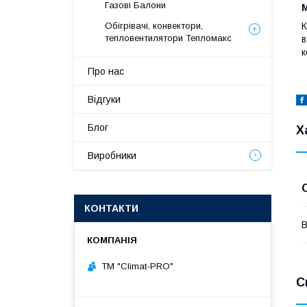
Газові Балони
М
К
Обігрівачі, конвектори,
тепловентилятори Тепломакс
в
к
Про нас
Відгуки
Блог
Х
Виробники
КОНТАКТИ
В
ТМ "Climat-PRO"
С