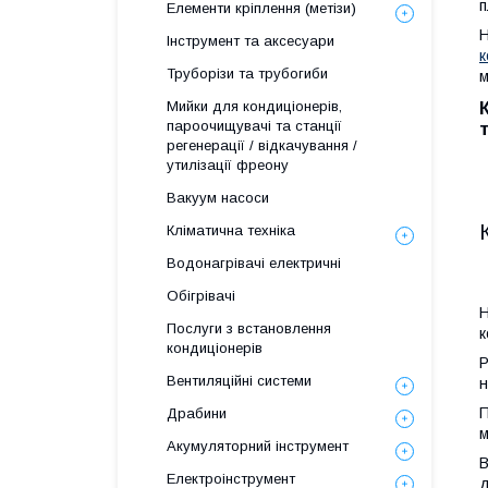
п
Елементи кріплення (метізи)
Н
Інструмент та аксесуари
к
Труборізи та трубогиби
м
Мийки для кондиціонерів,
пароочищувачі та станції
регенерації / відкачування /
утилізації фреону
Вакуум насоси
Кліматична техніка
Водонагрівачі електричні
Обігрівачі
Н
Послуги з встановлення
к
кондиціонерів
Р
Вентиляційні системи
н
П
Драбини
м
Акумуляторний інструмент
В
Електроінструмент
д