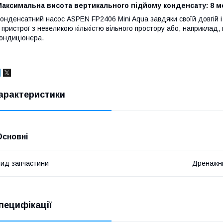
аксимальна висота вертикального підйому конденсату: 8 ме
онденсатний насос ASPEN FP2406 Mini Aqua завдяки своїй довгій і
 пристрої з невеликою кількістю вільного простору або, наприклад,
ондиціонера.
арактеристики
Основні
ид запчастини
Дренажн
пецифікації