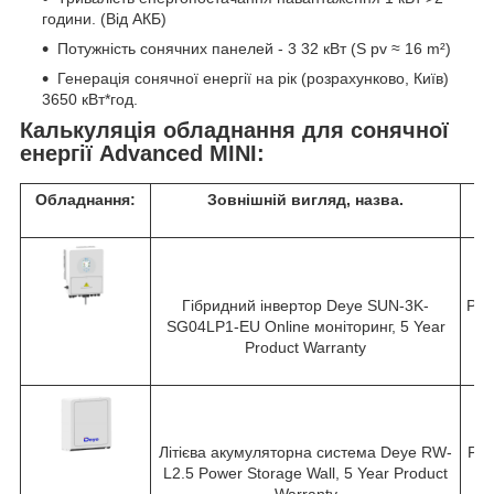
години. (Від АКБ)
Потужність сонячних панелей - 3 32 кВт (S pv ≈ 16 m²)
Генерація сонячної енергії на рік (розрахунково, Київ)
3650 кВт*год.
Калькуляція обладнання для сонячної
енергії Advanced MINI:
Обладнання:
Зовнішній вигляд, назва.
Гібридний інвертор Deye SUN-3K-
Pac
SG04LP1-EU Online моніторинг, 5 Year
V 
Product Warranty
3,
Літієва акумуляторна система Deye RW-
Ppe
L2.5 Power Storage Wall, 5 Year Product