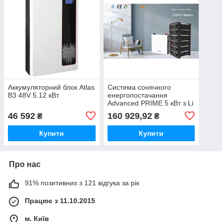
Аккумуляторний блок Atlas
Система сонячного
В3 48V 5.12 кBт
енергопостачання
Advanced PRIME 5 кВт з Li
BAT
46 592
160 929,92
₴
₴
Купити
Купити
Про нас
91% позитивних з 121 відгука за рік
Працює з 11.10.2015
м. Київ