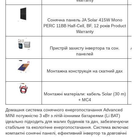
Warranty
Сонячна панель JA Solar 415W Mono
P 
PERC 11BB Half-Cell, BF, 12 років Product
Warranty
Пристрій захисту інвертора та сон.
AC 
панелей
Монтажна конструкція на скатний дах
M
Монтажні матеріали: кабель Solar (30 m)
+ MC4
Домашня система сонячного енергопостачання Advanced
MINI потужністю 3 кВт з літій-іонними батареями (Li BAT)
ідеально підходить для малих будинків та дач, забезпечуючи
стабільне та екологічне енергопостачання. Система включає
компактні сонячні панелі, ефективний інвертор та довговічні