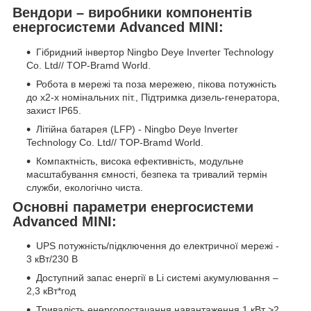
Вендори – виробники компонентів
енергосистеми Advanced MINI:
Гібридний інвертор Ningbo Deye Inverter Technology
Co. Ltd// TOP-Bramd World.
Робота в мережі та поза мережею, пікова потужність
до х2-х номінальних піт., Підтримка дизель-генератора,
захист IP65.
Літійна батарея (LFP) - Ningbo Deye Inverter
Technology Co. Ltd// TOP-Bramd World.
Компактність, висока ефективність, модульне
масштабування ємності, безпека та тривалий термін
служби, екологічно чиста.
Основні параметри енергосистеми
Advanced MINI:
UPS потужність/підключення до електричної мережі -
3 кВт/230 В
Доступний запас енергії в Li системі акумулювання –
2,3 кВт*год
Тривалість енергопостачання навантаження 1 кВт >2