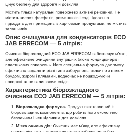
цінує безпеку для здоров'я й довкілля.
Містить тільки натуральні поверхнево активні речовини. Не
містить кислот, фосфатів, розчинників і соді. Ідеально
підходить для приміщень із харчовими продуктами, не містить
запашників.
Опис очищувача для конденсаторів ECO
JAB ERRECOM — 5 літрів:
Очисник біорозкладний ECO JAB ERRECOM забезпечує м'яке,
але ефективне очищення внутрішніх блоків кондиціонерів і
пластикових поверхонь. Його спеціальна формула дає змогу
ефективно видаляти різні типи забруднень, включно з пилом,
брудом, жиром і плямами, водночас не пошкоджуючи
поверхні та не залишаючи слідів.
Характеристика біорозкладного
очисника ECO JAB ERRECOM — 5 літрів:
Біорозкладна формула:
Продукт виготовлений із
біорозкладних компонентів, що робить його екологічно
безпечним і нешкідливим для довкілля.
М'яка очисна дія:
Очисник має м'яку, але ефективну
очисну дію, яка дає змогу видалити забруднення без