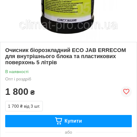
Очисник біорозкладний ECO JAB ERRECOM
для внутрішнього блока та пластикових
поверхонь 5 літрів
В наявності
Опт і роздріб
1 800
₴
1 700 ₴
від 3 шт.
Купити
або