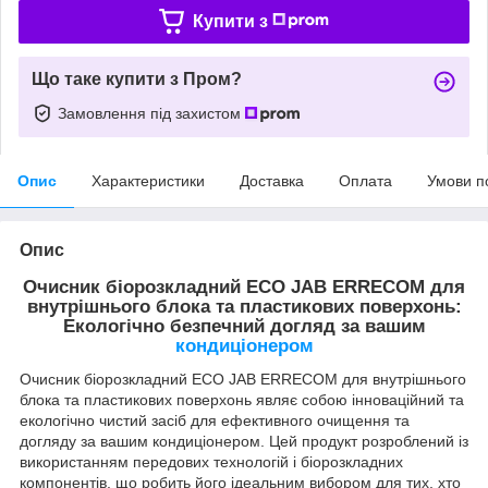
Купити з
Що таке купити з Пром?
Замовлення під захистом
Опис
Характеристики
Доставка
Оплата
Умови п
Опис
Очисник біорозкладний ECO JAB ERRECOM для
внутрішнього блока та пластикових поверхонь:
Екологічно безпечний догляд за вашим
кондиціонером
Очисник біорозкладний ECO JAB ERRECOM для внутрішнього
блока та пластикових поверхонь являє собою інноваційний та
екологічно чистий засіб для ефективного очищення та
догляду за вашим кондиціонером. Цей продукт розроблений із
використанням передових технологій і біорозкладних
компонентів, що робить його ідеальним вибором для тих, хто