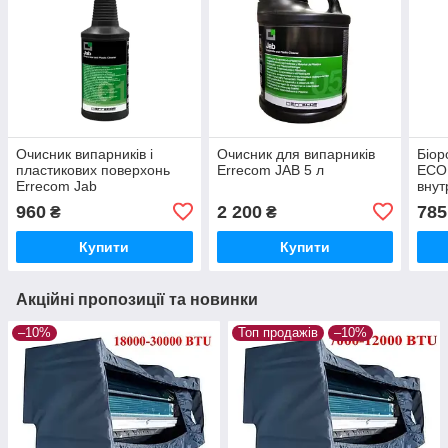
Очисник випарників і
Очисник для випарників
Біор
пластикових поверхонь
Errecom JAB 5 л
ECO
Errecom Jab
внут
плас
960
2 200
785
₴
₴
Купити
Купити
Акційні пропозиції та новинки
–10%
Топ продажів
–10%