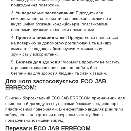
пошкодження поверхонь.
Універсальне застосування:
Підходить для
використання на різних типах поверхонь, включно з
внутрішніми блоками кондиціонерів, пластиковими
панелями, ручками та іншими елементами.
Простота використання:
Продукт легко наноситься
на поверхню за допомогою розпилювача та швидко
змивається водою, забезпечуючи максимальну
зручність у використанні.
Безпека для здоров'я:
Формула продукту не містить
агресивних хімічних речовин, що робить його
безпечним для здоров'я людини та хатніх тварин.
Для чого застосовується ECO JAB
ERRECOM:
Очисник біорозкладний ECO JAB ERRECOM призначений для
очищення й догляду за внутрішніми блоками кондиціонерів і
пластиковими поверхнями. Він ефективно видаляє різні типи
забруднень, повертаючи поверхням чистоту, блиск і
привабливий зовнішній вигляд.
Переваги ECO JAB ERRECOM —