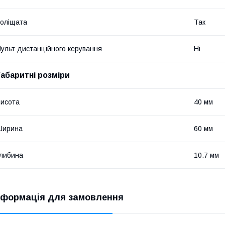
оліщата
Так
ульт дистанційного керування
Ні
Габаритні розміри
исота
40 мм
Ширина
60 мм
либина
10.7 мм
нформація для замовлення