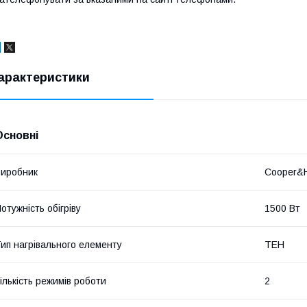
арактеристики
Основні
иробник
Cooper&H
отужність обігріву
1500 Вт
ип нагрівального елементу
ТЕН
ількість режимів роботи
2