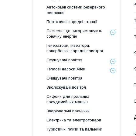
Р
Автономні системи резервного
живлення
Т
Портативні зарядні станції
Системи, що використовують
сонячну енергію
Т
Генератори, інвертори,
повербанки, зарядні пристрої
К
Осушувачі повітря
К
Теплові насоси Altek
Очищувачі повітря
Г
Зволожувачі повітря
Сифони для пральних
посудомийних машин
Зварювальні пальники
Електрика та електротовари
Туристичні плити та пальники
К