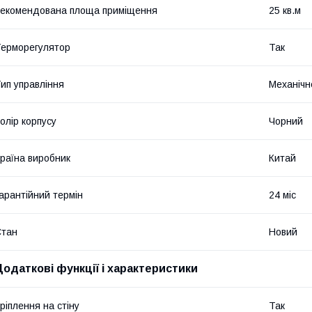
екомендована площа приміщення
25 кв.м
ерморегулятор
Так
ип управління
Механічн
олір корпусу
Чорний
раїна виробник
Китай
арантійний термін
24 міс
Стан
Новий
Додаткові функції і характеристики
ріплення на стіну
Так