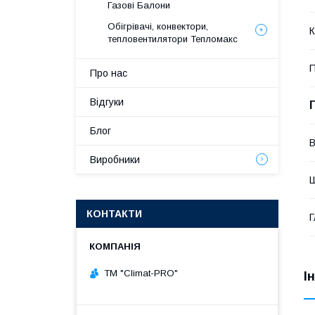
Газові Балони
Обігрівачі, конвектори,
К
тепловентилятори Тепломакс
П
Про нас
Відгуки
Блог
В
Виробники
КОНТАКТИ
Г
ТМ "Climat-PRO"
І