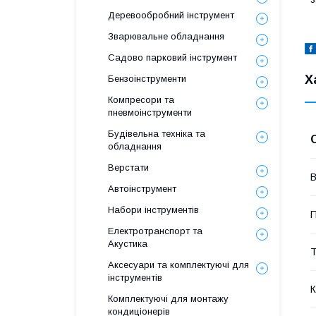
Деревообробний інструмент
Зварювальне обладнання
Садово парковий інструмент
Х
Бензоінструменти
Компресори та
пневмоінструменти
Будівельна техніка та
обладнання
Верстати
В
Автоінструмент
Набори інструментів
П
Електротранспорт та
Акустика
Т
Аксесуари та комплектуючі для
інструментів
К
Комплектуючі для монтажу
кондиціонерів