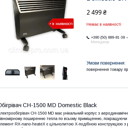
2 499 ₴
Немає в наявності
+380 (50) 889-81-38
Менеджер
повернення товару п
Обігрівач CH-1500 МD Domestic Black
лектрообігрівач CH-1500 MD має унікальний корпус з аеродинаміч
івномірному поширенню тепла по всьому приміщенню, покращуючи р
лемент RX-nano-heateX є цільнолитою Х-подібною конструкцією з