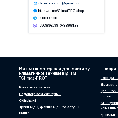
climatpro.shop@gmail.com
https://m.me/ClimatPRO.shop
0508898138
0508898138, 0738898138
Витратні матеріали для монтажу
Товари 
кліматичної техніки від ТМ
"Climat-PRO"
Електричн
Дренажна 
Кліматична техніка
Кронштейн
Водонагрівачі електричні
блоків
Обігрівачі
Аксесуари
Труби мідні, фітинги мідні та латунні,
кліматично
припій
Кріпильні 