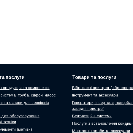
та послуги
Товари та послуги
а продукція та компоненти
Віброгасні пристрої (віброопора
система: труба, сифон, насос
Інструмент та аксесуари
и та основи для зовнішніх
Генератори, інвертори, повербан
зарядні пристрої
 для обслуговування
Вентиляційні системи
ї техніки
Послуги з встановлення кондиці
елементи (метизи)
Монтажні короби та аксесуари