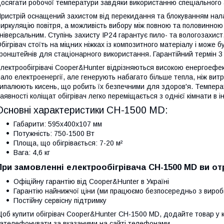
осягати робочої температури завдяки використанню спеціального а
ристрій оснащений захистом від перекидання та блокуванням нала
иркуляцію повітря, а можливість вибору між повною та половинною 
ніверсальним. Ступінь захисту IP24 гарантує пило- та вологозахист
бігрівач стоїть на міцних ніжках із композитного матеріалу і може
ронштейнів для стаціонарного використання. Гарантійний термін 3 
лектрообігрівачі Cooper&Hunter відрізняються високою енергоефе
ало електроенергії, але генерують набагато більше тепла, ніж вит
ипалюють кисень, що робить їх безпечними для здоров'я. Темпера
аявності коліщат обігрівач легко переміщається з однієї кімнати в і
Основні характеристики CH-1500 MD:
Габарити: 595х400х107 мм
Потужність: 750-1500 Вт
Площа, що обігрівається: 7-20 м²
Вага: 4,6 кг
При замовленні електрообігрівача CH-1500 MD ви от
Офіційну гарантію від Cooper&Hunter в Україні
Гарантію найнижчої ціни (ми працюємо безпосередньо з вироб
Постійну сервісну підтримку
об купити обігрівач Cooper&Hunter CH-1500 MD, додайте товар у к
ателефонувати за вказаними на сайті телефонами.