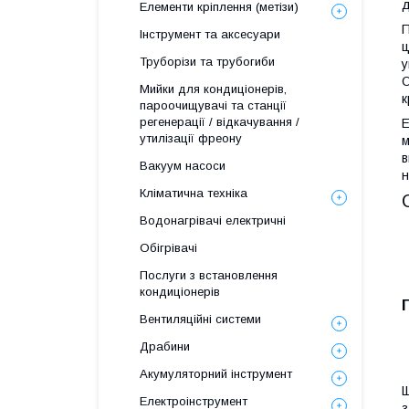
д
Елементи кріплення (метізи)
П
Інструмент та аксесуари
ц
Труборізи та трубогиби
у
О
Мийки для кондиціонерів,
к
пароочищувачі та станції
регенерації / відкачування /
Е
утилізації фреону
м
в
Вакуум насоси
н
Кліматична техніка
Водонагрівачі електричні
Обігрівачі
Послуги з встановлення
кондиціонерів
Вентиляційні системи
Драбини
Акумуляторний інструмент
Щ
Електроінструмент
з