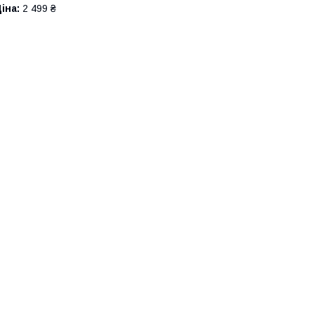
іна:
2 499 ₴