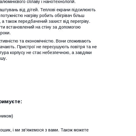
люмінієвого сплаву і нанотехнологій.
штувань від дітей. Теплові екрани підсилюють
потужністю нагріву робить обігрівач більш
, а також передбачений захист від перегріву.
 бути встановлений на стіну за допомогою
роки.
ктивністю та економічністю. Вони споживають
рачають. Пристрої не пересушують повітря та не
тура корпусу не стає небезпечною, а завдяки
ншу.
римуєте:
ником)
ошик, і ми зв'яжемося з вами. Також можете