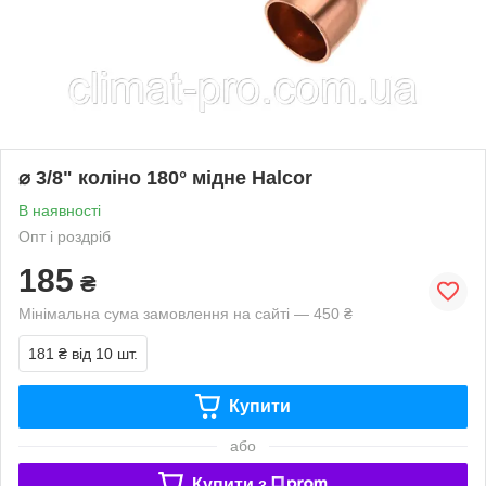
⌀ 3/8" коліно 180° мідне Halcor
В наявності
Опт і роздріб
185
₴
Мінімальна сума замовлення на сайті — 450 ₴
181 ₴
від 10 шт.
Купити
або
Купити з