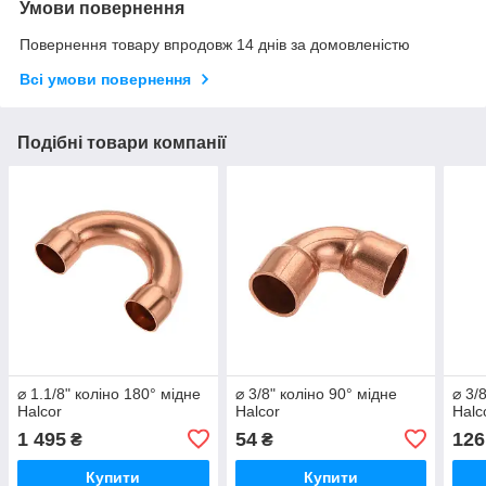
Умови повернення
Повернення товару впродовж 14 днів за домовленістю
Всі умови повернення
Подібні товари компанії
⌀ 1.1/8" коліно 180° мідне
⌀ 3/8" коліно 90° мідне
⌀ 3/
Halcor
Halcor
Halc
1 495
54
126
₴
₴
Купити
Купити