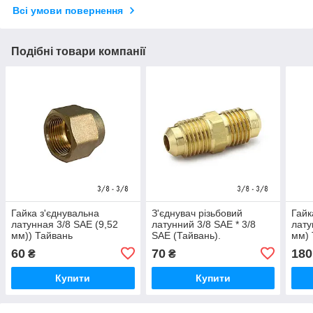
Всі умови повернення
Подібні товари компанії
Гайка з'єднувальна
З'єднувач різьбовий
Гайк
латунная 3/8 SAE (9,52
латунний 3/8 SAE * 3/8
лату
мм)) Тайвань
SAE (Тайвань).
мм) 
60
70
180
₴
₴
Купити
Купити