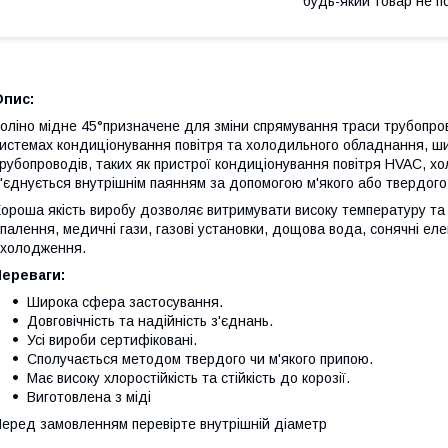
будь-який товар не п
Опис:
оліно мідне 45°призначене для зміни спрямування траси трубопров
истемах кондиціонування повітря та холодильного обладнання, ш
рубопроводів, таких як пристрої кондиціонування повітря HVAC, хо
'єднується внутрішнім паянням за допомогою м'якого або твердого
ороша якість виробу дозволяє витримувати високу температуру та 
палення, медичні гази, газові установки, дощова вода, сонячні еле
холодження.
Переваги:
Широка сфера застосування.
Довговічність та надійність з'єднань.
Усі вироби сертифіковані.
Сполучається методом твердого чи м'якого припою.
Має високу хлоростійкість та стійкість до корозії.
Виготовлена з міді
еред замовленням перевірте внутрішній діаметр