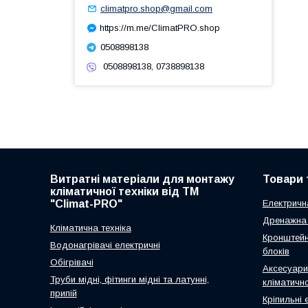
climatpro.shop@gmail.com
https://m.me/ClimatPRO.shop
0508898138
0508898138, 0738898138
Витратні матеріали для монтажу
Товари 
кліматичної техніки від ТМ
"Climat-PRO"
Електричн
Дренажна 
Кліматична техніка
Кронштейн
Водонагрівачі електричні
блоків
Обігрівачі
Аксесуари
Труби мідні, фітинги мідні та латунні,
кліматично
припій
Кріпильні 