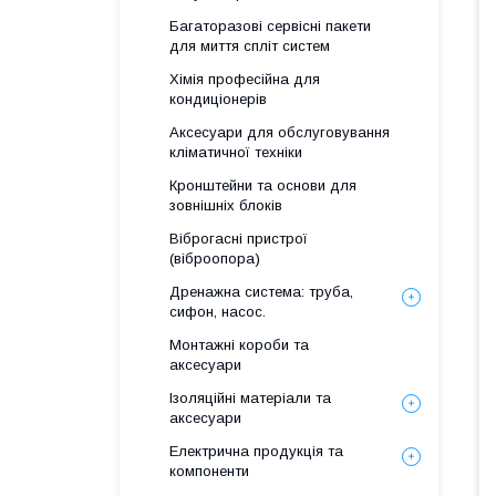
Багаторазові сервісні пакети
для миття спліт систем
Хімія професійна для
кондиціонерів
Аксесуари для обслуговування
кліматичної техніки
Кронштейни та основи для
зовнішніх блоків
Віброгасні пристрої
(віброопора)
Дренажна система: труба,
сифон, насос.
Монтажні короби та
аксесуари
Ізоляційні матеріали та
аксесуари
Електрична продукція та
компоненти