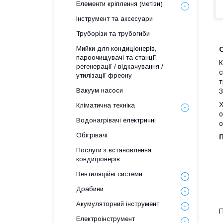
Елементи кріплення (метізи)
Інструмент та аксесуари
Труборізи та трубогиби
Мийки для кондиціонерів,
пароочищувачі та станції
К
регенерації / відкачування /
с
утилізації фреону
т
Вакуум насоси
З
Х
Кліматична техніка
о
Водонагрівачі електричні
о
Обігрівачі
Послуги з встановлення
кондиціонерів
Вентиляційні системи
Драбини
Акумуляторний інструмент
П
Електроінструмент