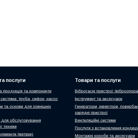
та послуги
Товари та послуги
а продукція та компоненти
Віброгасні пристрої (віброопора
система: труба, сифон, насос
Інструмент та аксесуари
и та основи для зовнішніх
Генератори, інвертори, повербан
зарядні пристрої
 для обслуговування
Вентиляційні системи
ї техніки
Послуги з встановлення кондиці
елементи (метизи)
Монтажні короби та аксесуари