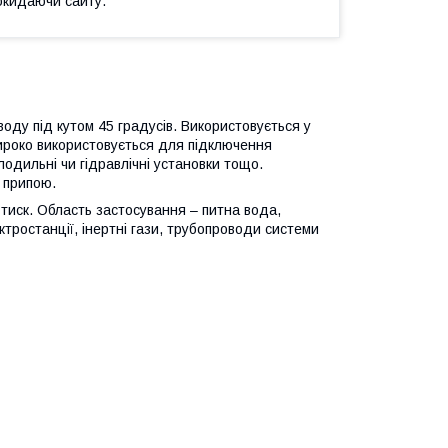
окидаючи сайту.
оду під кутом 45 градусів. Використовується у
ироко використовується для підключення
лодильні чи гідравлічні установки тощо.
 припою.
тиск. Область застосування – питна вода,
ктростанції, інертні гази, трубопроводи системи