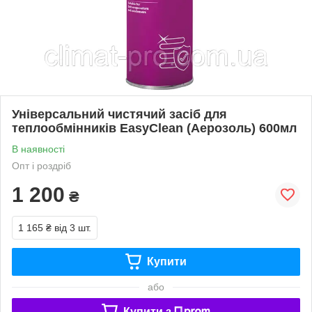
Універсальний чистячий засіб для
теплообмінників EasyClean (Аерозоль) 600мл
В наявності
Опт і роздріб
1 200
₴
1 165 ₴
від 3 шт.
Купити
або
Купити з