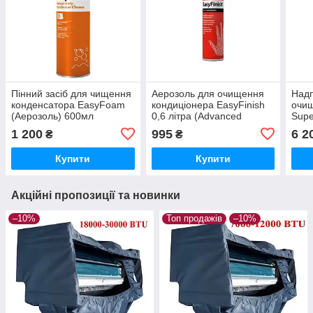
Пінний засіб для чищення
Аерозоль для очищення
Надп
конденсатора EasyFoam
кондиціонера EasyFinish
очищ
(Аерозоль) 600мл
0,6 літра (Advanced
Supe
Engineering)
Вели
1 200
995
6 2
₴
₴
Купити
Купити
Акційні пропозиції та новинки
–10%
Топ продажів
–10%