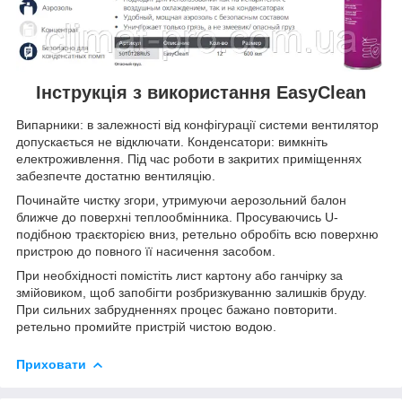
Інструкція з використання EasyClean
Випарники: в залежності від конфігурації системи вентилятор
допускається не відключати. Конденсатори: вимкніть
електроживлення. Під час роботи в закритих приміщеннях
забезпечте достатню вентиляцію.
Починайте чистку згори, утримуючи аерозольний балон
ближче до поверхні теплообмінника. Просуваючись U-
подібною траєкторією вниз, ретельно обробіть всю поверхню
пристрою до повного її насичення засобом.
При необхідності помістіть лист картону або ганчірку за
змійовиком, щоб запобігти розбризкуванню залишків бруду.
При сильних забрудненнях процес бажано повторити.
ретельно промийте пристрій чистою водою.
Приховати