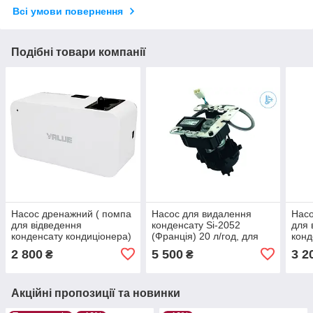
Всі умови повернення
Подібні товари компанії
Насос дренажний ( помпа
Насос для видалення
Насо
для відведення
конденсату Si-2052
для 
конденсату кондиціонера)
(Франція) 20 л/год, для
конд
VALUE-M1 24л/год
кондиціонерів до 20 (kWt)
VALU
2 800
5 500
3 2
₴
₴
холоду.
Акційні пропозиції та новинки