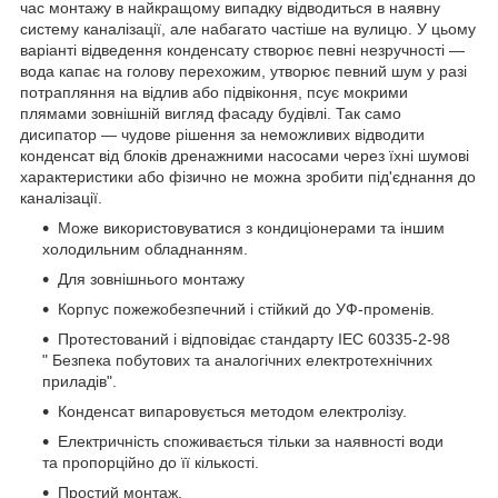
час монтажу в найкращому випадку відводиться в наявну
систему каналізації, але набагато частіше на вулицю. У цьому
варіанті відведення конденсату створює певні незручності —
вода капає на голову перехожим, утворює певний шум у разі
потрапляння на відлив або підвіконня, псує мокрими
плямами зовнішній вигляд фасаду будівлі. Так само
дисипатор — чудове рішення за неможливих відводити
конденсат від блоків дренажними насосами через їхні шумові
характеристики або фізично не можна зробити під'єднання до
каналізації.
Може використовуватися з кондиціонерами та іншим
холодильним обладнанням.
Для зовнішнього монтажу
Корпус пожежобезпечний і стійкий до УФ-променів.
Протестований і відповідає стандарту IEC 60335-2-98
" Безпека побутових та аналогічних електротехнічних
приладів".
Конденсат випаровується методом електролізу.
Електричність споживається тільки за наявності води
та пропорційно до її кількості.
Простий монтаж.